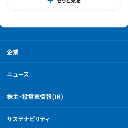
もっと見る
JR
西
日
本
の
取
企業
り
組
ニュース
み
を
株主・投資家情報(IR)
も
っ
と
サステナビリティ
見