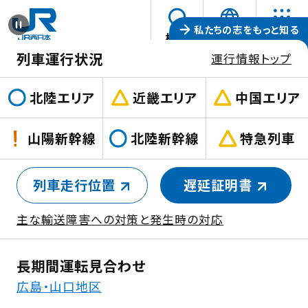
本文へスキップ
私たちの志を
もっと知る
言
ス
検索
JP
メニュー
語
列車運行状況
ラ
運行情報トップ
も
を
イ
っ
選
北陸エリア
近畿エリア
中国エリア
ド
と
択
を
す
つ
山陽新幹線
北陸新幹線
特急列車
る
停
な
止
が
列車走行位置
遅延証明書
す
る。
新
新
る
未
し
し
主な輸送障害への対策と発生時の対応
来
い
い
が
ウ
ウ
長期間運転見合わせ
動
ィ
ィ
広島・山口地区
き
ン
ン