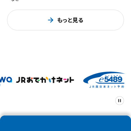
もっと見る
新
新
し
し
い
い
ロ
ウ
ウ
ゴ
ィ
ィ
ア