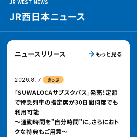
ン
ン
ニ
JR WEST NEWS
ド
ド
メ
JR西日本ニュース
ウ
ウ
ー
で
で
シ
JR
e5489（い
ョ
お
い
ン
ニュースリリース
もっと見る
で
ご
を
か
よ
停
け
や
止
2026.8. 7
きっぷ
ネ
く）
す
「SUWALOCAサブスクパス」発売！定額
ッ
JR
る
で特急列車の指定席が30日間何度でも
ト
西
利用可能
の
日
～通勤時間を”自分時間”に。さらにおト
サ
本
クな特典もご用意～