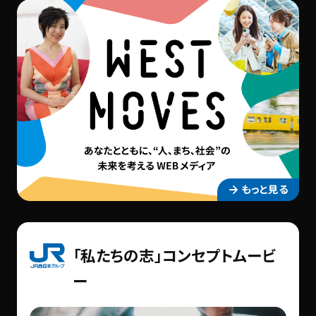
景
あ
動
な
画
た
を
と
停
と
止
も
す
に
る
ま
もっと見る
ち
社
会
「私たちの志」コンセプトムービ
未
ー
来
を