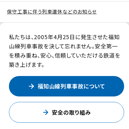
出
ド
ド
保守工事に伴う列車運休などのお知らせ
す。
ウ
ウ
で
で
開
開
私たちは、2005年4月25日に発生させた福知
き
き
山線列車事故を決して忘れません。
安全第一
ま
ま
を積み重ね、
安心、信頼していただける鉄道を
す
す
築き上げます。
福知山線列車事故について
安全の取り組み