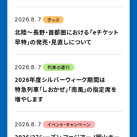
イ
ネ
ト
ッ
を
ト
2026.8. 7
きっぷ
開
予
北陸～長野・首都圏における「eチケット
く
約
早特」の発売・見直しについて
の
サ
2026.8. 7
列車の運行
イ
ト
2026年度シルバーウィーク期間は
を
特急列車「しおかぜ」「南風」の指定席を
開
増やします
く
2026.8. 7
イベント・キャンペーン
2026/27シーズン ファジアーノ岡山ホー