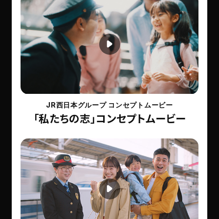
考
え
る
W
メ
デ
ィ
JR西日本グループ コンセプトムービー
ア
「私たちの志」コンセプトムービー
W
M