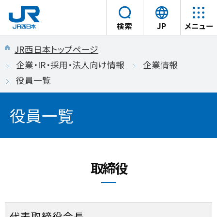
言
検索
JP
メニュー
語
本文へスキップ
を
JR西日本トップページ
選
企業・IR・採用・法人向け情報
企業情報
択
役員一覧
す
る
役員一覧
取締役
代表取締役会長