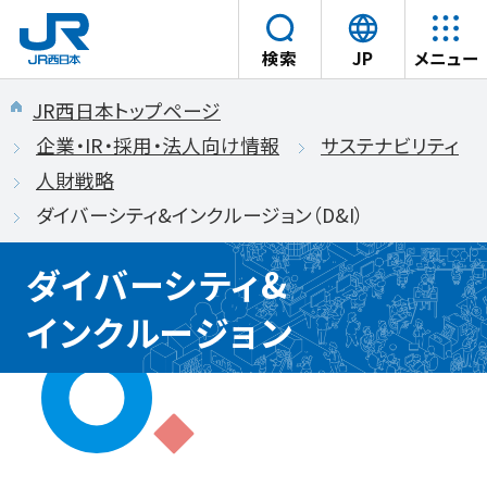
言
検索
JP
メニュー
語
本文へスキップ
を
JR西日本トップページ
選
企業・IR・採用・法人向け情報
サステナビリティ
択
人財戦略
す
ダイバーシティ&インクルージョン（D&I）
る
ダイバーシティ&
インクルージョン