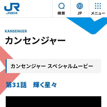
言
検索
JP
メニュー
語
本文へスキップ
を
選
カンセンジャー
択
す
る
カンセンジャー スペシャルムービー
第31話 輝く星々