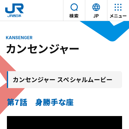
言
検索
JP
メニュー
語
本文へスキップ
を
選
カンセンジャー
択
す
る
カンセンジャー スペシャルムービー
第7話 身勝手な座