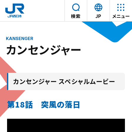
言
検索
JP
メニュー
語
本文へスキップ
を
選
カンセンジャー
択
す
る
カンセンジャー スペシャルムービー
第18話 突風の落日