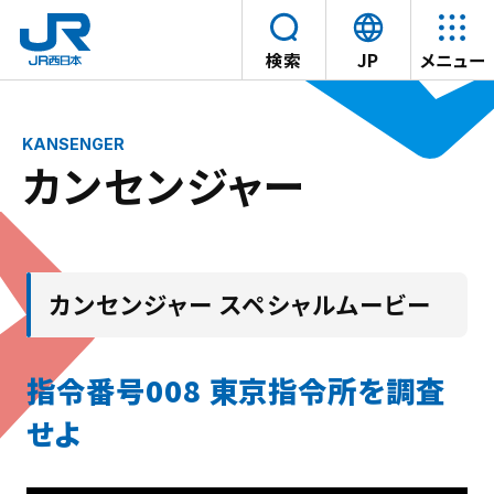
言
検索
JP
メニュー
語
本文へスキップ
を
選
カンセンジャー
択
す
る
カンセンジャー スペシャルムービー
指令番号008 東京指令所を調査
せよ