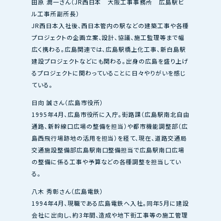
田原 潤一さん（JR西日本 大阪工事事務所 広島駅ビ
ル工事所副所長）
JR西日本入社後、西日本管内の駅などの建築工事や各種
プロジェクトの企画立案、設計、協議、施工監理等まで幅
広く携わる。広島関連では、広島駅橋上化工事、新白島駅
建設プロジェクトなどにも関わる。出身の広島を盛り上げ
るプロジェクトに関わっていることに日々やりがいを感じ
ている。
日向 誠さん（広島市役所）
1995年4月、広島市役所に入庁。街路課（広島駅南北自由
通路、新幹線口広場の整備を担当）や都市機能調整部（広
島西飛行場跡地の活用を担当）を経て、現在、道路交通局
交通施設整備部広島駅南口整備担当で広島駅南口広場
の整備に係る工事や予算などの各種調整を担当してい
る。
八木 秀彰さん（広島電鉄）
1994年4月、現職である広島電鉄へ入社。同年5月に建設
会社に出向し、約3年間、造成や地下街工事等の施工管理