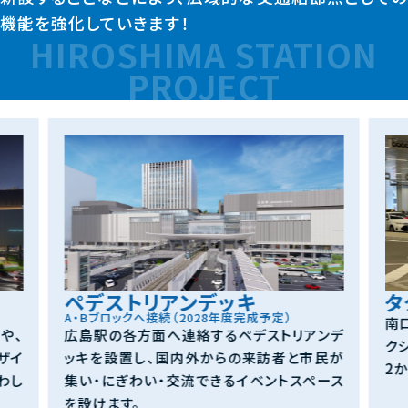
機能を強化していきます！
HIROSHIMA STATION
PROJECT
ペデストリアンデッキ
タ
A・Bブロックへ接続（2028年度完成予定）
南
や、
広島駅の各方面へ連絡するペデストリアンデ
ク
ザイ
ッキを設置し、国内外からの来訪者と市民が
2
わし
集い・にぎわい・交流できるイベントスペース
を設けます。