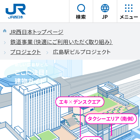
言
検索
JP
メニュー
語
本文へスキップ
を
JR西日本トップページ
選
鉄道事業（快適にご利用いただく取り組み）
択
プロジェクト
広島駅ビルプロジェクト
す
る
新しい広島駅ビル
ここに注目！
建物ガイド
エキ
×
デンスクエア
タクシーエリア（南側）