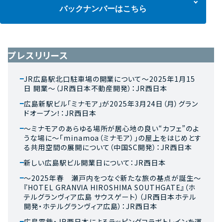
バックナンバーはこちら
プレスリリース
JR広島駅北口駐車場の開業について～2025年1月15
日 開業～（JR西日本不動産開発）：JR西日本
広島新駅ビル「ミナモア」が2025年3月24日（月）グラン
ドオープン！：JR西日本
～ミナモアのあらゆる場所が居心地の良い“カフェ”のよ
うな場に～「minamoa（ミナモア）」の屋上をはじめとす
る共用空間の展開について（中国SC開発）：JR西日本
新しい広島駅ビル開業日について：JR西日本
～2025年春 瀬戸内をつなぐ新たな旅の基点が誕生～
『HOTEL GRANVIA HIROSHIMA SOUTHGATE』（ホ
テルグランヴィア広島 サウスゲート）（JR西日本ホテル
開発・ホテルグランヴィア広島）：JR西日本
広島電鉄・JR西日本によるラッピングコラボトレインを運