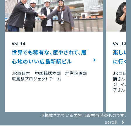
Vol.14
Vol.13
世界でも稀有な、癒やされて、居
楽しい
心地のいい広島新駅ビル
に行く
JR西日本 中国統括本部 経営企画部
JR西日
広島駅プロジェクトチーム
摘さん
ジェイア
子さん
※掲載されている内容は取材当時のものです。
scroll