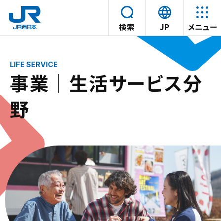
言
検索
JP
メニュー
語
本文へスキップ
を
選
事業｜生活サービス分
択
す
野
る