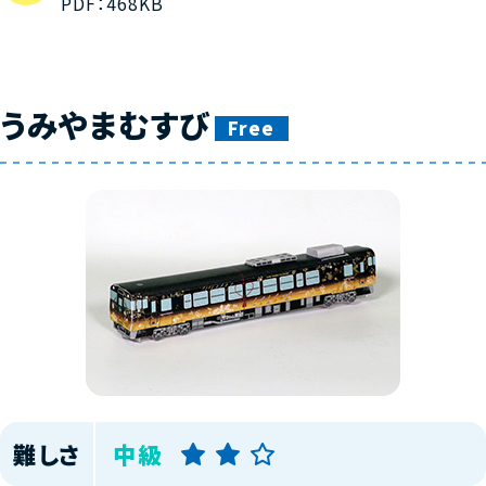
PDF：468KB
うみやまむすび
Free
難しさ
中級