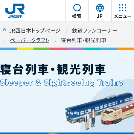
言
検索
JP
メニュー
語
本文へスキップ
を
JR西日本トップページ
鉄道ファンコーナー
選
ペーパークラフト
寝台列車・観光列車
択
寝
す
台
る
列
寝台列車・観光列車
車・
観
光
列
Sleeper & Sightseeing Trains
車