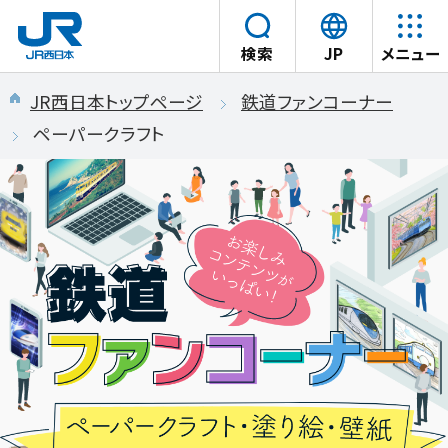
言
検索
JP
メニュー
語
本文へスキップ
を
JR西日本トップページ
鉄道ファンコーナー
選
ペーパークラフト
択
ペ
す
ー
る
パ
ー
ク
ラ
フ
ト