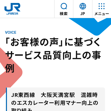
言
検索
JP
メニュー
語
本文へスキップ
を
選
「お客様の声」に基づく
択
す
サービス品質向上の事
る
例
JR東西線 大阪天満宮駅 混雑時
のエスカレーター利用マナー向上の
取り組み