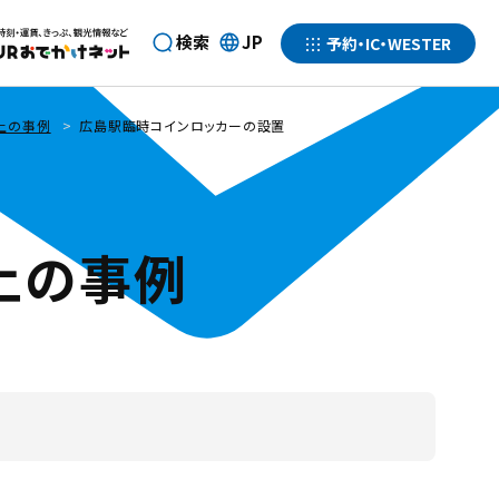
検索
JP
予約・IC・WESTER
言
サ
語
ー
を
ビ
上の事例
広島駅臨時コインロッカーの設置
選
ス
択
一
す
覧
る
を
上の事例
開
く