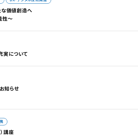
たな価値創造へ
能性～
充実について
のお知らせ
携
）講座