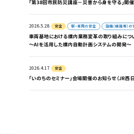
｢第38回市民防災講座－災害から身を守る｣開
2026.5.28
安全
駅・車両の安全
設備（線路等）の
車両基地における構内業務変革の取り組みにつ
～AIを活用した構内自動計画システムの開発～
2026.4.17
安全
「いのちのセミナー」会場開催のお知らせ（JR西