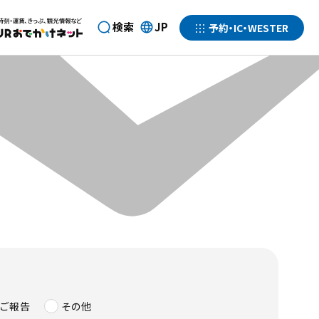
検索
JP
予約・IC・WESTER
言
サ
語
ー
を
ビ
選
ス
択
一
す
覧
る
を
開
く
ご報告
その他