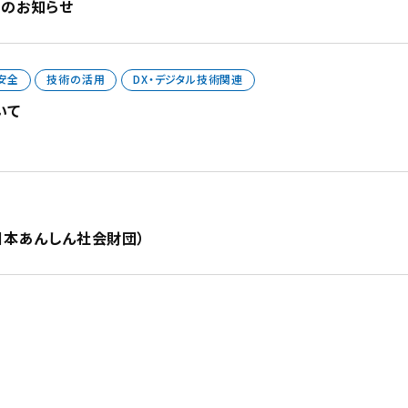
催のお知らせ
安全
技術の活用
DX・デジタル技術関連
いて
日本あんしん社会財団）