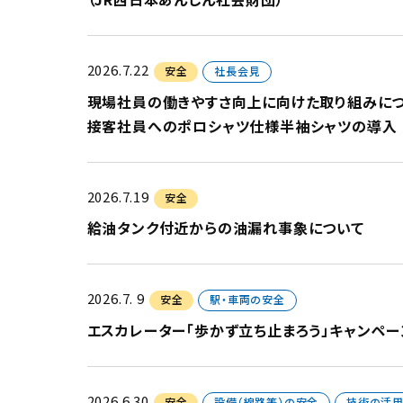
2026.7.22
安全
社長会見
現場社員の働きやすさ向上に向けた取り組みに
接客社員へのポロシャツ仕様半袖シャツの導入
2026.7.19
安全
給油タンク付近からの油漏れ事象について
2026.7. 9
安全
駅・車両の安全
エスカレーター「歩かず立ち止まろう」キャンペ
2026.6.30
安全
設備（線路等）の安全
技術の活