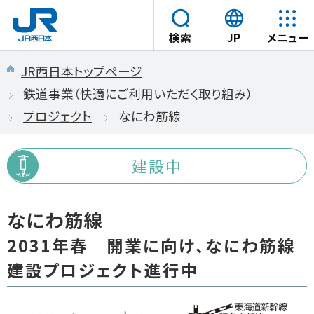
言
検索
JP
メニュー
語
本文へスキップ
を
JR西日本トップページ
選
鉄道事業（快適にご利用いただく取り組み）
択
プロジェクト
なにわ筋線
す
る
建設中
なにわ筋線
2031年春 開業に向け、なにわ筋線
建設プロジェクト進行中