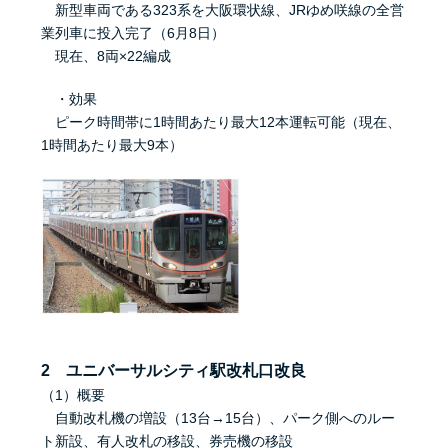
新型車両である323系を大阪環状線、JRゆめ咲線の全営
業列車に投入完了（6月8日）
現在、8両×22編成
・効果
ピーク時間帯に1時間あたり最大12本運転可能（現在、
1時間あたり最大9本）
2 ユニバーサルシティ駅改札口改良
（1）概要
自動改札機の増設（13台→15台）、パーク側へのルー
ト新設、有人改札の移設、券売機の移設