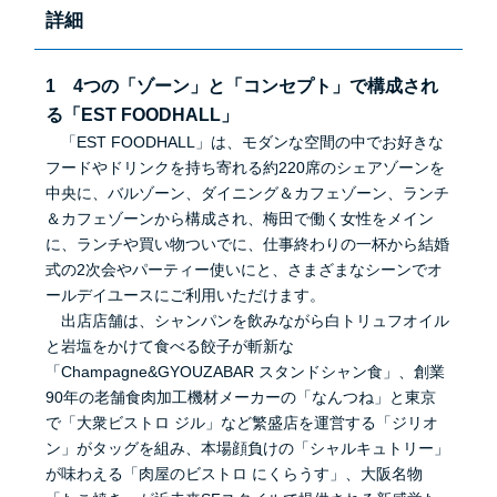
詳細
1 4つの「ゾーン」と「コンセプト」で構成され
る「EST FOODHALL」
「EST FOODHALL」は、モダンな空間の中でお好きな
フードやドリンクを持ち寄れる約220席のシェアゾーンを
中央に、バルゾーン、ダイニング＆カフェゾーン、ランチ
＆カフェゾーンから構成され、梅田で働く女性をメイン
に、ランチや買い物ついでに、仕事終わりの一杯から結婚
式の2次会やパーティー使いにと、さまざまなシーンでオ
ールデイユースにご利用いただけます。
出店店舗は、シャンパンを飲みながら白トリュフオイル
と岩塩をかけて食べる餃子が斬新な
「Champagne&GYOUZABAR スタンドシャン食」、創業
90年の老舗食肉加工機材メーカーの「なんつね」と東京
で「大衆ビストロ ジル」など繁盛店を運営する「ジリオ
ン」がタッグを組み、本場顔負けの「シャルキュトリー」
が味わえる「肉屋のビストロ にくらうす」、大阪名物