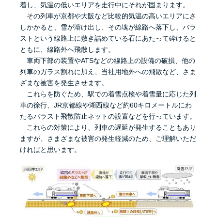
着し、気温の低いエリアを走行中にそれが固まります。
その列車が京都や大阪など比較的気温の高いエリアにさ
しかかると、雪が溶け出し、その塊が線路へ落下し、バラ
ストという線路上に敷き詰めている石にあたって砕けると
ともに、線路外へ飛散します。
車両下部の装置やATSなどの線路上の設備の破損、他の
列車のガラス割れに加え、当社用地外への飛散など、さま
ざまな被害を発生させます。
これらを防ぐため、駅での着雪点検や着雪量に応じた列
車の徐行、JR京都線や湖西線など約60キロメートルにわ
たるバラスト飛散防止ネットの設置などを行っています。
これらの対策により、列車の遅延が発生することもあり
ますが、さまざまな被害の発生軽減のため、ご理解いただ
ければと思います。