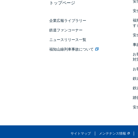
安
トップページ
安
福
企業広報ライブラリー
す
鉄道ファンコーナー
安
ニュースリリース一覧
事
福知山線列車事故について
お
対
お
鉄
鉄
踏
安
サイトマップ
メンテナンス情報