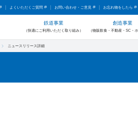
このページの本文へ移動
よくいただくご質問
お問い合わせ・ご意見
お忘れ物をしたら
鉄道事業
創造事業
）
（快適にご利用いただく取り組み）
（物販飲食・不動産・SC・
ニュースリリース詳細