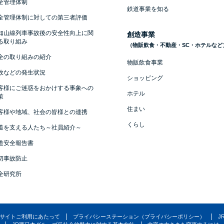
全管理体制
鉄道事業を知る
全管理体制に対しての第三者評価
知山線列車事故後の安全性向上に関
創造事業
る取り組み
（物販飲食・不動産・SC・ホテルなど
全の取り組みの紹介
物販飲食事業
故などの発生状況
ショッピング
客様にご迷惑をおかけする事象への
ホテル
策
住まい
客様や地域、社会の皆様との連携
くらし
道を支える人たち～社員紹介～
道安全報告書
切事故防止
全研究所
サイトご利用にあたって
プライバシーステーション（プライバシーポリシー）
J