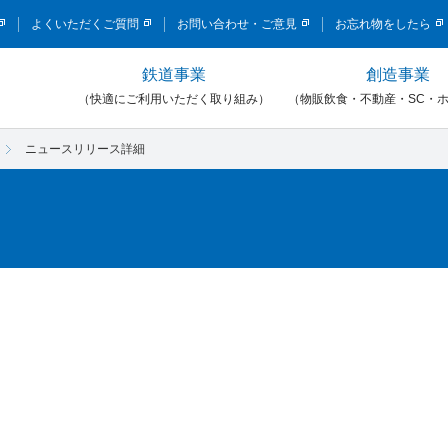
このページの本文へ移動
よくいただくご質問
お問い合わせ・ご意見
お忘れ物をしたら
鉄道事業
創造事業
）
（快適にご利用いただく取り組み）
（物販飲食・不動産・SC・
ニュースリリース詳細