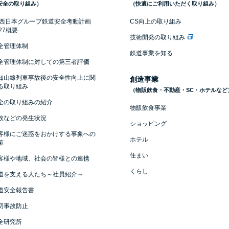
安全の取り組み）
（快適にご利用いただく取り組み）
R西日本グループ鉄道安全考動計画
CS向上の取り組み
027概要
技術開発の取り組み
全管理体制
鉄道事業を知る
全管理体制に対しての第三者評価
知山線列車事故後の安全性向上に関
創造事業
る取り組み
（物販飲食・不動産・SC・ホテルなど
全の取り組みの紹介
物販飲食事業
故などの発生状況
ショッピング
客様にご迷惑をおかけする事象への
ホテル
策
住まい
客様や地域、社会の皆様との連携
くらし
道を支える人たち～社員紹介～
道安全報告書
切事故防止
全研究所