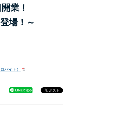
日開業！
も登場！～
キロバイト）