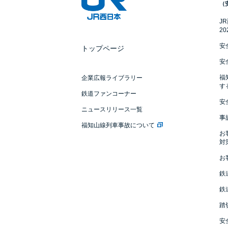
（
J
2
安
トップページ
安
福
企業広報ライブラリー
す
鉄道ファンコーナー
安
ニュースリリース一覧
事
福知山線列車事故について
お
対
お
鉄
鉄
踏
安