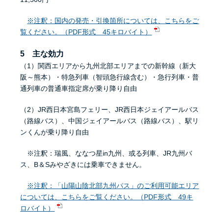
※注釈：国内の発売・引換箇所については、こちらをご
覧ください。（PDF形式 45キロバイト）
5 主な効力
（1）関西エリアから九州北部エリアまでの新幹線（新大
阪～熊本）・特急列車（智頭急行線含む）・急行列車・普
通列車の普通車指定席が乗り降り自由
（2）JR西日本宮島フェリー、JR西日本ジェイアールバス
（路線バス）、中国ジェイアールバス（路線バス）、駅リ
ンくんが乗り降り自由
※注釈：瑞風、ななつ星in九州、或る列車、JR九州バ
ス、B＆Sみやざきには乗車できません。
※注釈：「山陽山陰北部九州パス」のご利用可能エリア
については、こちらをご覧ください。（PDF形式 49キ
ロバイト）