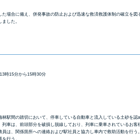
た場合に備え、併発事故の防止および迅速な救済救護体制の確立を図
しました。
3時15分から15時30分
林駅間の踏切において、停車している自動車と流入している土砂を認
。列車は、前頭部分を破損し脱線しており、列車に乗車されているお客
務員は、関係箇所への連絡および駅社員と協力し車内で救助活動を行う
護を行う。