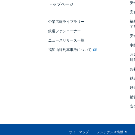
安
トップページ
安
福
企業広報ライブラリー
す
鉄道ファンコーナー
安
ニュースリリース一覧
事
福知山線列車事故について
お
対
お
鉄
鉄
踏
安
サイトマップ
メンテナンス情報