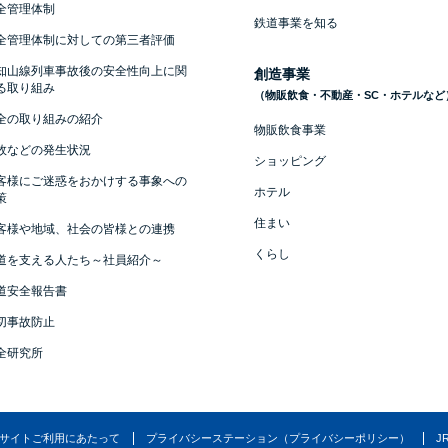
全管理体制
鉄道事業を知る
全管理体制に対しての第三者評価
知山線列車事故後の安全性向上に関
創造事業
る取り組み
（物販飲食・不動産・SC・ホテルなど
全の取り組みの紹介
物販飲食事業
故などの発生状況
ショッピング
客様にご迷惑をおかけする事象への
ホテル
策
住まい
客様や地域、社会の皆様との連携
くらし
道を支える人たち～社員紹介～
道安全報告書
切事故防止
全研究所
サイトご利用にあたって
プライバシーステーション（プライバシーポリシー）
J