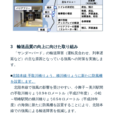
3 輸送品質の向上に向けた取り組み
「サンダーバード」の輸送障害（運転見合わせ、列車遅
延など）の主な原因となっている強風への対策を実施しま
す。
■
北陸本線 手取川橋りょう、梯川橋りょうに新たに防風柵
を設置します。
北陸本線で強風の影響を受けやすい、小舞子～美川駅間
の手取川橋りょう0.9キロメートル（平成27年度）、小松
～明峰駅間の梯川橋りょう0.5キロメートル（平成28年
度）の海側に新たに防風柵を設置することにより、北陸本
線での強風による輸送障害を低減します。