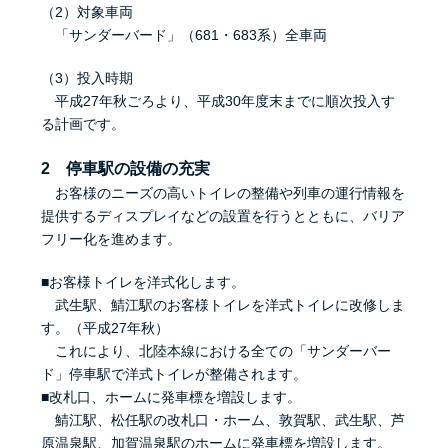
（2）対象車両
「サンダーバード」（681・683系）全車両
（3）投入時期
平成27年秋ごろより、平成30年度末までに順次投入す
る計画です。
2 停車駅の設備の充実
お客様のニーズの高いトイレの整備や列車の運行情報を
提供するディスプレイなどの設置を行うとともに、バリア
フリー化を進めます。
■お客様トイレを洋式化します。
武生駅、鯖江駅のお客様トイレを洋式トイレに改修しま
す。（平成27年秋）
これにより、北陸本線における全ての「サンダーバー
ド」停車駅で洋式トイレが整備されます。
■改札口、ホームに発車標を増設します。
鯖江駅、松任駅の改札口・ホーム、敦賀駅、武生駅、芦
原温泉駅、加賀温泉駅のホームに発車標を増設します。