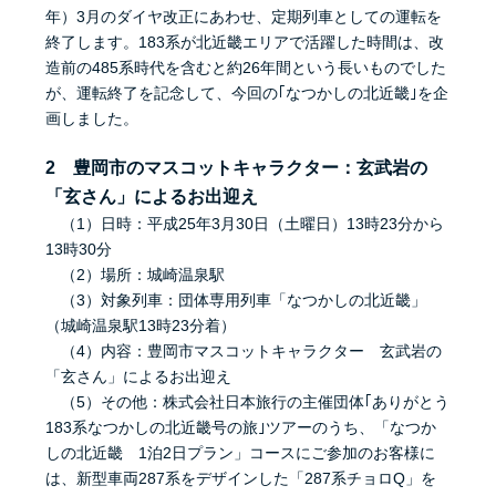
年）3月のダイヤ改正にあわせ、定期列車としての運転を
終了します。183系が北近畿エリアで活躍した時間は、改
造前の485系時代を含むと約26年間という長いものでした
が、運転終了を記念して、今回の｢なつかしの北近畿｣を企
画しました。
2 豊岡市のマスコットキャラクター：玄武岩の
「玄さん」によるお出迎え
（1）日時：平成25年3月30日（土曜日）13時23分から
13時30分
（2）場所：城崎温泉駅
（3）対象列車：団体専用列車「なつかしの北近畿」
（城崎温泉駅13時23分着）
（4）内容：豊岡市マスコットキャラクター 玄武岩の
「玄さん」によるお出迎え
（5）その他：株式会社日本旅行の主催団体｢ありがとう
183系なつかしの北近畿号の旅｣ツアーのうち、「なつか
しの北近畿 1泊2日プラン」コースにご参加のお客様に
は、新型車両287系をデザインした「287系チョロQ」を