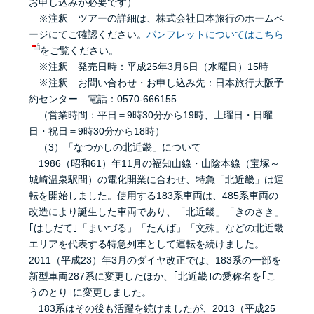
お申し込みが必要です）
※注釈 ツアーの詳細は、株式会社日本旅行のホームペ
ージにてご確認ください。
パンフレットについてはこちら
をご覧ください。
※注釈 発売日時：平成25年3月6日（水曜日）15時
※注釈 お問い合わせ・お申し込み先：日本旅行大阪予
約センター 電話：0570-666155
（営業時間：平日＝9時30分から19時、土曜日・日曜
日・祝日＝9時30分から18時）
（3）「なつかしの北近畿」について
1986（昭和61）年11月の福知山線・山陰本線（宝塚～
城崎温泉駅間）の電化開業に合わせ、特急「北近畿」は運
転を開始しました。使用する183系車両は、485系車両の
改造により誕生した車両であり、「北近畿」「きのさき」
｢はしだて｣「まいづる」「たんば」「文殊」などの北近畿
エリアを代表する特急列車として運転を続けました。
2011（平成23）年3月のダイヤ改正では、183系の一部を
新型車両287系に変更したほか、｢北近畿｣の愛称名を｢こ
うのとり｣に変更しました。
183系はその後も活躍を続けましたが、2013（平成25