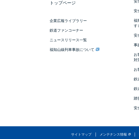
安
トップページ
安
福
企業広報ライブラリー
す
鉄道ファンコーナー
安
ニュースリリース一覧
事
福知山線列車事故について
お
対
お
鉄
鉄
踏
安
サイトマップ
メンテナンス情報