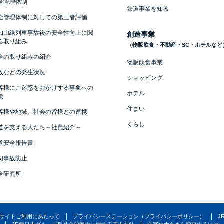
全管理体制
鉄道事業を知る
全管理体制に対しての第三者評価
知山線列車事故後の安全性向上に関
創造事業
る取り組み
（物販飲食・不動産・SC・ホテルなど
全の取り組みの紹介
物販飲食事業
故などの発生状況
ショッピング
客様にご迷惑をおかけする事象への
ホテル
策
住まい
客様や地域、社会の皆様との連携
くらし
道を支える人たち～社員紹介～
道安全報告書
切事故防止
全研究所
サイトご利用にあたって
プライバシーステーション（プライバシーポリシー）
J