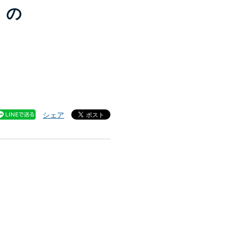
」の
シェア