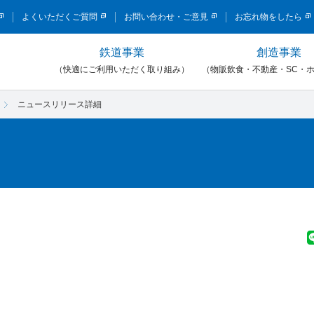
このページの本文へ移動
よくいただくご質問
お問い合わせ・ご意見
お忘れ物をしたら
鉄道事業
創造事業
）
（快適にご利用いただく取り組み）
（物販飲食・不動産・SC・
ニュースリリース詳細