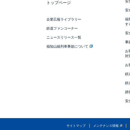
安
トップページ
安
福
企業広報ライブラリー
す
鉄道ファンコーナー
安
ニュースリリース一覧
事
福知山線列車事故について
お
対
お
鉄
鉄
踏
安
サイトマップ
メンテナンス情報