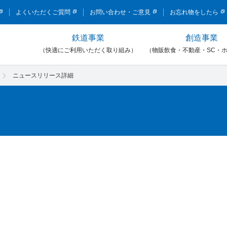
このページの本文へ移動
よくいただくご質問
お問い合わせ・ご意見
お忘れ物をしたら
鉄道事業
創造事業
）
（快適にご利用いただく取り組み）
（物販飲食・不動産・SC・
ニュースリリース詳細