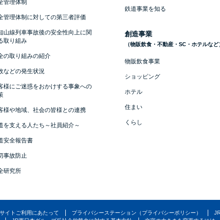
全管理体制
鉄道事業を知る
全管理体制に対しての第三者評価
知山線列車事故後の安全性向上に関
創造事業
る取り組み
（物販飲食・不動産・SC・ホテルなど
全の取り組みの紹介
物販飲食事業
故などの発生状況
ショッピング
客様にご迷惑をおかけする事象への
ホテル
策
住まい
客様や地域、社会の皆様との連携
くらし
道を支える人たち～社員紹介～
道安全報告書
切事故防止
全研究所
サイトご利用にあたって
プライバシーステーション（プライバシーポリシー）
J