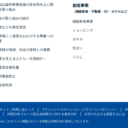
知山線列車事故後の安全性向上に関
創造事業
る取り組み
（物販飲食・不動産・SC・ホテルなど
全の取り組みの紹介
物販飲食事業
故などの発生状況
ショッピング
客様にご迷惑をおかけする事象への
ホテル
策
住まい
客様や地域、社会の皆様との連携
くらし
道を支える人たち～社員紹介～
道安全報告書
切事故防止
全研究所
サイトご利用にあたって
プライバシーステーション（プライバシーポリシー）
J
JR西日本グループ反社会的勢力に対する基本方針
文字の大きさを変更するには
ved.
このサイトに掲載されている情報はJR西日本が提供しております。