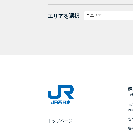
エリアを選択
鉄
（
J
2
安
トップページ
安