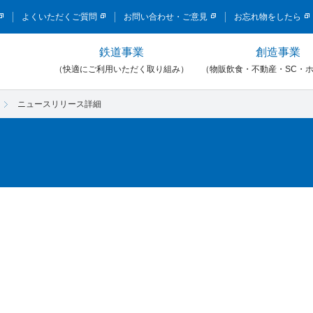
このページの本文へ移動
よくいただくご質問
お問い合わせ・ご意見
お忘れ物をしたら
鉄道事業
創造事業
）
（快適にご利用いただく取り組み）
（物販飲食・不動産・SC・
ニュースリリース詳細