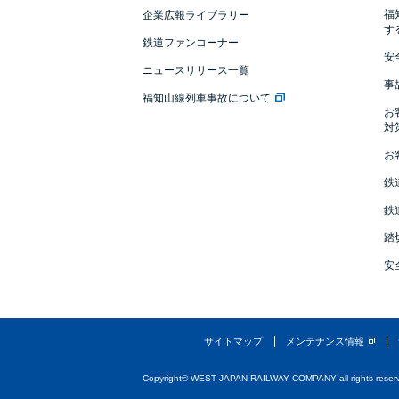
福
企業広報ライブラリー
す
鉄道ファンコーナー
安
ニュースリリース一覧
事
福知山線列車事故について
お
対
お
鉄
鉄
踏
安
サイトマップ
メンテナンス情報
Copyright© WEST JAPAN RAILWAY COMPANY all rights reser