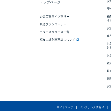
安
トップページ
安
福
企業広報ライブラリー
す
鉄道ファンコーナー
安
ニュースリリース一覧
事
福知山線列車事故について
お
対
お
鉄
鉄
踏
安
サイトマップ
メンテナンス情報