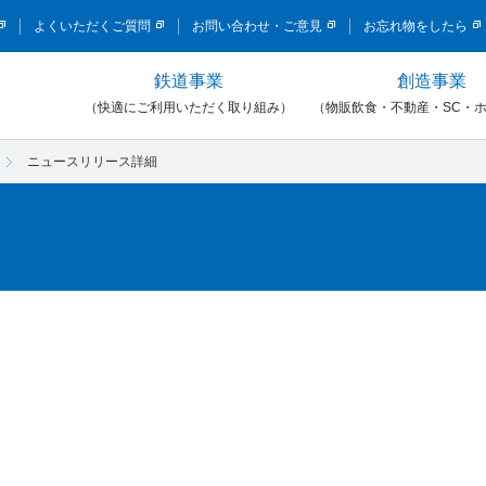
このページの本文へ移動
よくいただくご質問
お問い合わせ・ご意見
お忘れ物をしたら
鉄道事業
創造事業
）
（快適にご利用いただく取り組み）
（物販飲食・不動産・SC・
ニュースリリース詳細