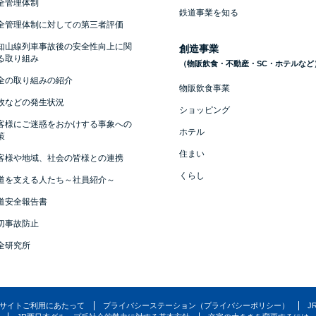
全管理体制
鉄道事業を知る
全管理体制に対しての第三者評価
知山線列車事故後の安全性向上に関
創造事業
る取り組み
（物販飲食・不動産・SC・ホテルなど
全の取り組みの紹介
物販飲食事業
故などの発生状況
ショッピング
客様にご迷惑をおかけする事象への
ホテル
策
住まい
客様や地域、社会の皆様との連携
くらし
道を支える人たち～社員紹介～
道安全報告書
切事故防止
全研究所
サイトご利用にあたって
プライバシーステーション（プライバシーポリシー）
J