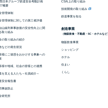
R西日本グループ鉄道安全考動計画
CS向上の取り組み
027概要
技術開発の取り組み
全管理体制
鉄道事業を知る
全管理体制に対しての第三者評価
知山線列車事故後の安全性向上に関
創造事業
る取り組み
（物販飲食・不動産・SC・ホテルなど
全の取り組みの紹介
物販飲食事業
故などの発生状況
ショッピング
客様にご迷惑をおかけする事象への
ホテル
策
住まい
客様や地域、社会の皆様との連携
くらし
道を支える人たち～社員紹介～
道安全報告書
切事故防止
全研究所