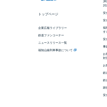
J
2
安
トップページ
安
福
企業広報ライブラリー
す
鉄道ファンコーナー
安
ニュースリリース一覧
事
福知山線列車事故について
お
対
お
鉄
鉄
踏
安