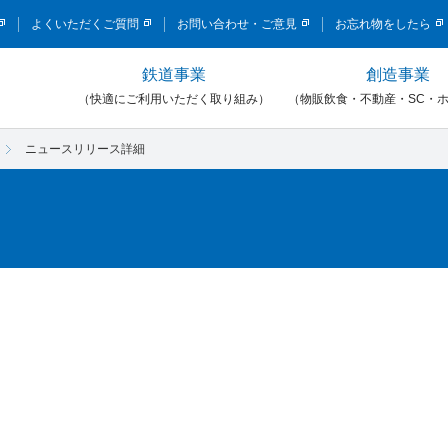
このページの本文へ移動
よくいただくご質問
お問い合わせ・ご意見
お忘れ物をしたら
鉄道事業
創造事業
）
（快適にご利用いただく取り組み）
（物販飲食・不動産・SC・
ニュースリリース詳細