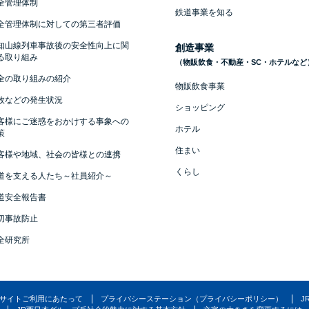
全管理体制
鉄道事業を知る
全管理体制に対しての第三者評価
知山線列車事故後の安全性向上に関
創造事業
る取り組み
（物販飲食・不動産・SC・ホテルなど
全の取り組みの紹介
物販飲食事業
故などの発生状況
ショッピング
客様にご迷惑をおかけする事象への
ホテル
策
住まい
客様や地域、社会の皆様との連携
くらし
道を支える人たち～社員紹介～
道安全報告書
切事故防止
全研究所
サイトご利用にあたって
プライバシーステーション（プライバシーポリシー）
J