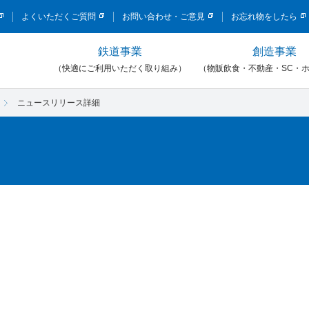
このページの本文へ移動
よくいただくご質問
お問い合わせ・ご意見
お忘れ物をしたら
鉄道事業
創造事業
）
（快適にご利用いただく取り組み）
（物販飲食・不動産・SC・
ニュースリリース詳細