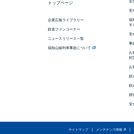
安
トップページ
安
福
企業広報ライブラリー
す
鉄道ファンコーナー
安
ニュースリリース一覧
事
福知山線列車事故について
お
対
お
鉄
鉄
踏
安
サイトマップ
メンテナンス情報