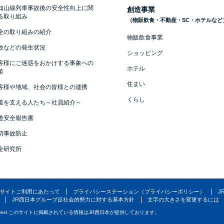
知山線列車事故後の安全性向上に関
創造事業
る取り組み
（物販飲食・不動産・SC・ホテルなど
全の取り組みの紹介
物販飲食事業
故などの発生状況
ショッピング
客様にご迷惑をおかけする事象への
ホテル
策
住まい
客様や地域、社会の皆様との連携
くらし
道を支える人たち～社員紹介～
道安全報告書
切事故防止
全研究所
サイトご利用にあたって
プライバシーステーション（プライバシーポリシー）
J
JR西日本グループ反社会的勢力に対する基本方針
文字の大きさを変更するには
ved.
このサイトに掲載されている情報はJR西日本が提供しております。