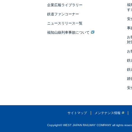
福
企業広報ライブラリー
す
鉄道ファンコーナー
安
ニュースリリース一覧
事
福知山線列車事故について
お
対
お
鉄
鉄
踏
安
サイトマップ
メンテナンス情報
Copyright© WEST JAPAN RAILWAY COMPANY all rights reser