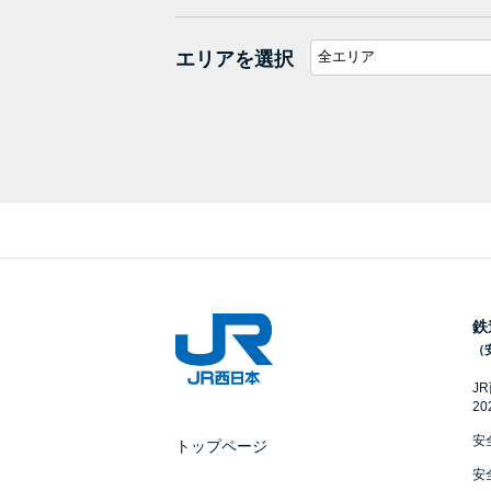
エリアを選択
鉄
（
J
2
安
トップページ
安