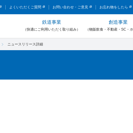
このページの本文へ移動
よくいただくご質問
お問い合わせ・ご意見
お忘れ物をしたら
鉄道事業
創造事業
）
（快適にご利用いただく取り組み）
（物販飲食・不動産・SC・
ニュースリリース詳細