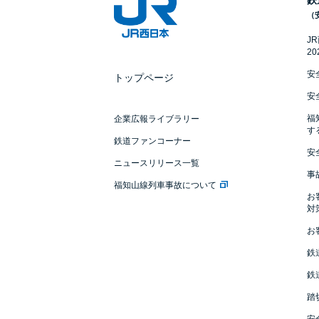
鉄
（
J
2
安
トップページ
安
福
企業広報ライブラリー
す
鉄道ファンコーナー
安
ニュースリリース一覧
事
福知山線列車事故について
お
対
お
鉄
鉄
踏