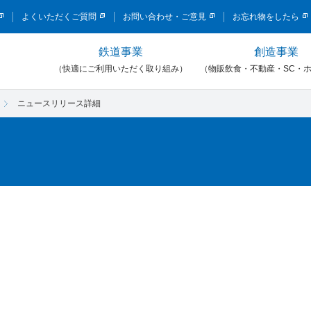
このページの本文へ移動
よくいただくご質問
お問い合わせ・ご意見
お忘れ物をしたら
鉄道事業
創造事業
）
（快適にご利用いただく取り組み）
（物販飲食・不動産・SC・
ニュースリリース詳細