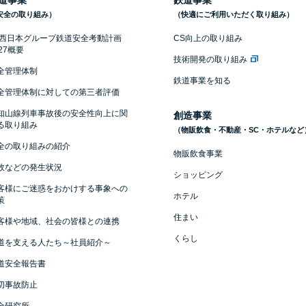
道事業
鉄道事業
安全の取り組み）
（快適にご利用いただく取り組み）
R西日本グループ鉄道安全考動計画
CS向上の取り組み
027概要
技術開発の取り組み
全管理体制
鉄道事業を知る
全管理体制に対しての第三者評価
知山線列車事故後の安全性向上に関
創造事業
る取り組み
（物販飲食・不動産・SC・ホテルなど
全の取り組みの紹介
物販飲食事業
故などの発生状況
ショッピング
客様にご迷惑をおかけする事象への
ホテル
策
住まい
客様や地域、社会の皆様との連携
くらし
道を支える人たち～社員紹介～
道安全報告書
切事故防止