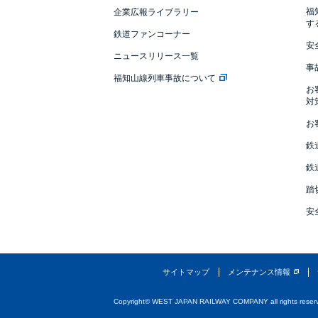
福
企業広報ライブラリー
す
鉄道ファンコーナー
安
ニュースリリース一覧
事
福知山線列車事故について
お
対
お
鉄
鉄
踏
安
サイトマップ
メンテナンス情報
Copyright© WEST JAPAN RAILWAY COMPANY all rights reser