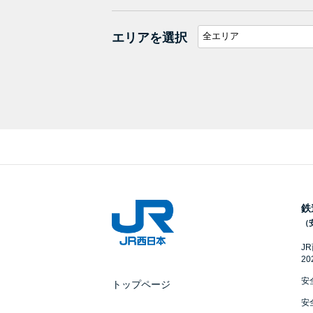
エリアを選択
鉄
（
J
2
安
トップページ
安