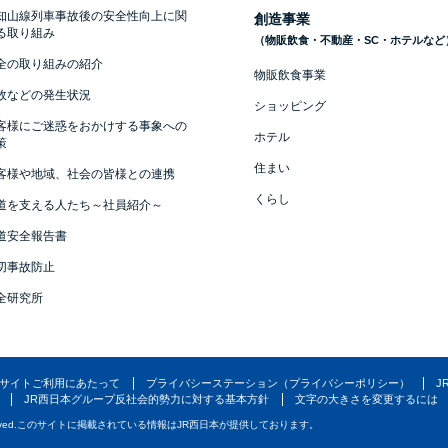
知山線列車事故後の安全性向上に関
創造事業
る取り組み
（物販飲食・不動産・SC・ホテルなど
全の取り組みの紹介
物販飲食事業
故などの発生状況
ショッピング
客様にご迷惑をおかけする事象への
ホテル
策
住まい
客様や地域、社会の皆様との連携
くらし
道を支える人たち～社員紹介～
道安全報告書
切事故防止
全研究所
サイトご利用にあたって
プライバシーステーション（プライバシーポリシー）
J
JR西日本グループ反社会的勢力に対する基本方針
文字の大きさを変更するには
ved.
このサイトに掲載されている情報はJR西日本が提供しております。