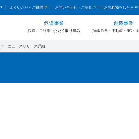
このページの本文へ移動
よくいただくご質問
お問い合わせ・ご意見
お忘れ物をしたら
鉄道事業
創造事業
）
（快適にご利用いただく取り組み）
（物販飲食・不動産・SC・
ニュースリリース詳細