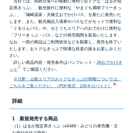
当社では、関西空港への移動に便利でおトクな「はるか指
定席きっぷ」、観光旅行に便利な「やまぐち満喫フリーきっ
ぷ」、「城崎温泉・天橋立おでかけパス」を新たに発売いた
します。また、観光施設入場券やバスなどがセットで便利な
「ぐるりんパス」や、せとうちエリアへのおでかけに便利な
「フリーきっぷ・パス」などの発売期間を延長いたします。
なお、一部の商品はご利用状況などを勘案し、発売を終了い
たします。おトクなきっぷで快適な鉄道の旅をお楽しみくだ
さい。
詳しい商品内容・発売条件はパンフレット・
JRおでかけネ
ット
でご確認ください。
※注釈：山陰エリアのおトクなきっぷの情報については、
こちらをご覧ください。（PDF形式 230キロバイト）
詳細
1 新規発売する商品
（1）はるか指定席きっぷ（e5489・みどりの券売機・主
な旅行会社で発売）