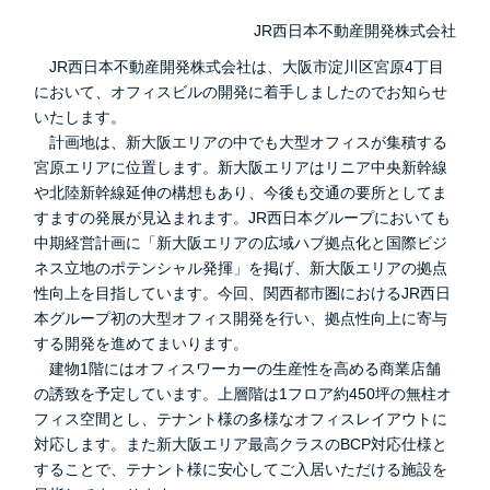
JR西日本不動産開発株式会社
JR西日本不動産開発株式会社は、大阪市淀川区宮原4丁目
において、オフィスビルの開発に着手しましたのでお知らせ
いたします。
計画地は、新大阪エリアの中でも大型オフィスが集積する
宮原エリアに位置します。新大阪エリアはリニア中央新幹線
や北陸新幹線延伸の構想もあり、今後も交通の要所としてま
すますの発展が見込まれます。JR西日本グループにおいても
中期経営計画に「新大阪エリアの広域ハブ拠点化と国際ビジ
ネス立地のポテンシャル発揮」を掲げ、新大阪エリアの拠点
性向上を目指しています。今回、関西都市圏におけるJR西日
本グループ初の大型オフィス開発を行い、拠点性向上に寄与
する開発を進めてまいります。
建物1階にはオフィスワーカーの生産性を高める商業店舗
の誘致を予定しています。上層階は1フロア約450坪の無柱オ
フィス空間とし、テナント様の多様なオフィスレイアウトに
対応します。また新大阪エリア最高クラスのBCP対応仕様と
することで、テナント様に安心してご入居いただける施設を