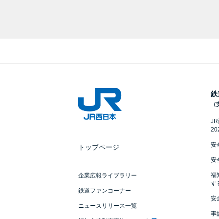
鉄
（
J
2
安
トップページ
安
福
企業広報ライブラリー
す
鉄道ファンコーナー
安
ニュースリリース一覧
事