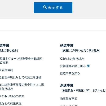
表示する
道事業
鉄道事業
安全の取り組み）
（快適にご利用いただく取り組み）
R西日本グループ鉄道安全考動計画
CS向上の取り組み
027概要
技術開発の取り組み
全管理体制
鉄道事業を知る
全管理体制に対しての第三者評価
知山線列車事故後の安全性向上に関
創造事業
る取り組み
（物販飲食・不動産・SC・ホテルなど
全の取り組みの紹介
物販飲食事業
故などの発生状況