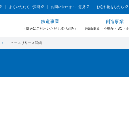
このページの本文へ移動
よくいただくご質問
お問い合わせ・ご意見
お忘れ物をしたら
鉄道事業
創造事業
）
（快適にご利用いただく取り組み）
（物販飲食・不動産・SC・
ニュースリリース詳細