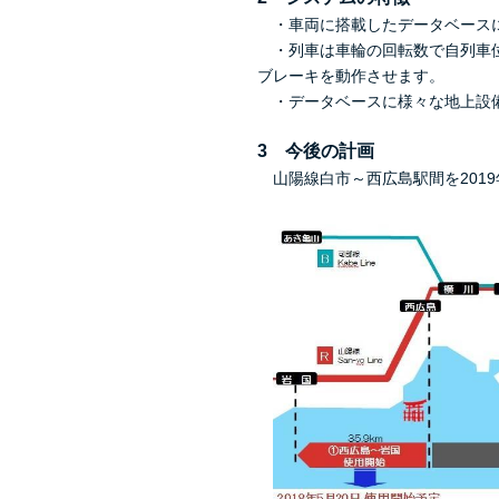
・車両に搭載したデータベースに
・列車は車輪の回転数で自列車位
ブレーキを動作させます。
・データベースに様々な地上設備
3 今後の計画
山陽線白市～西広島駅間を201