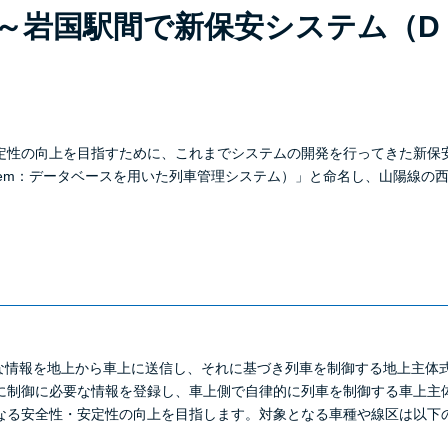
～岩国駅間で新保安システム（D－
の向上を目指すために、これまでシステムの開発を行ってきた新保安システ
istration System：データベースを用いた列車管理システム）」と命名し、
な情報を地上から車上に送信し、それに基づき列車を制御する地上主体式
に制御に必要な情報を登録し、車上側で自律的に列車を制御する車上主
なる安全性・安定性の向上を目指します。対象となる車種や線区は以下