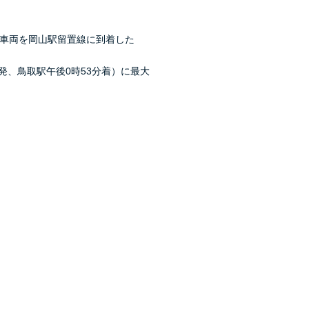
た車両を岡山駅留置線に到着した
、鳥取駅午後0時53分着）に最大