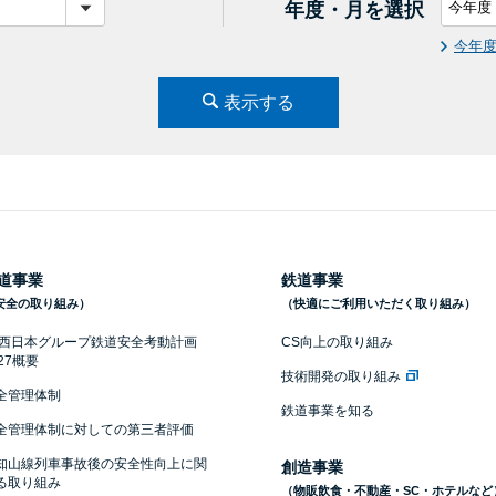
年度・月を選択
今年
表示する
道事業
鉄道事業
安全の取り組み）
（快適にご利用いただく取り組み）
R西日本グループ鉄道安全考動計画
CS向上の取り組み
027概要
技術開発の取り組み
全管理体制
鉄道事業を知る
全管理体制に対しての第三者評価
知山線列車事故後の安全性向上に関
創造事業
る取り組み
（物販飲食・不動産・SC・ホテルなど