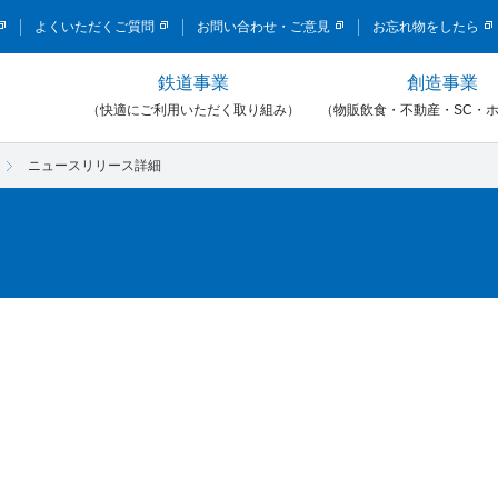
このページの本文へ移動
よくいただくご質問
お問い合わせ・ご意見
お忘れ物をしたら
鉄道事業
創造事業
）
（快適にご利用いただく取り組み）
（物販飲食・不動産・SC・
ニュースリリース詳細