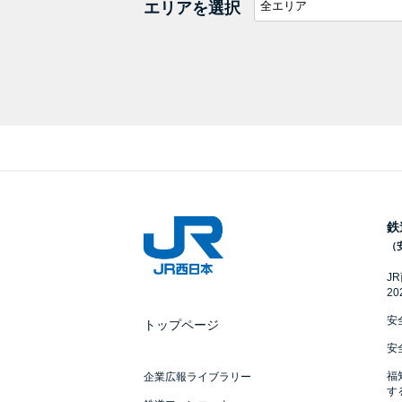
エリアを選択
鉄
（
J
2
安
トップページ
安
福
企業広報ライブラリー
す