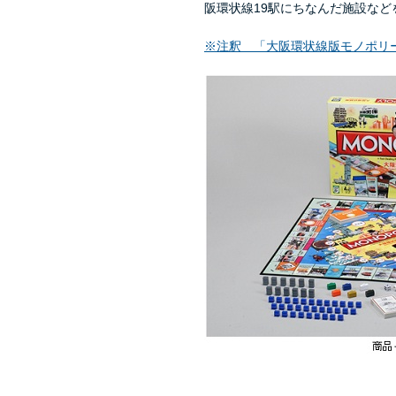
阪環状線19駅にちなんだ施設な
※注釈 「大阪環状線版モノポリー