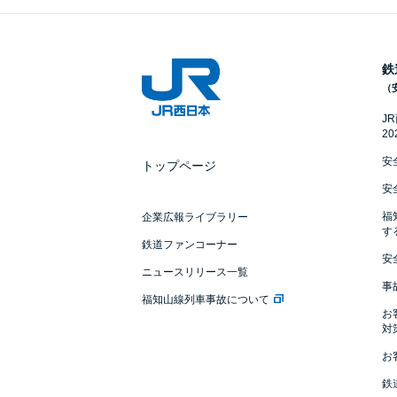
鉄
（
J
2
安
トップページ
安
福
企業広報ライブラリー
す
鉄道ファンコーナー
安
ニュースリリース一覧
事
福知山線列車事故について
お
対
お
鉄