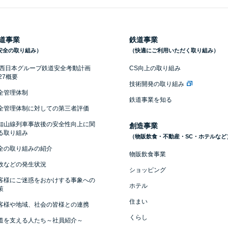
道事業
鉄道事業
安全の取り組み）
（快適にご利用いただく取り組み）
R西日本グループ鉄道安全考動計画
CS向上の取り組み
027概要
技術開発の取り組み
全管理体制
鉄道事業を知る
全管理体制に対しての第三者評価
知山線列車事故後の安全性向上に関
創造事業
る取り組み
（物販飲食・不動産・SC・ホテルなど
全の取り組みの紹介
物販飲食事業
故などの発生状況
ショッピング
客様にご迷惑をおかけする事象への
ホテル
策
住まい
客様や地域、社会の皆様との連携
くらし
道を支える人たち～社員紹介～