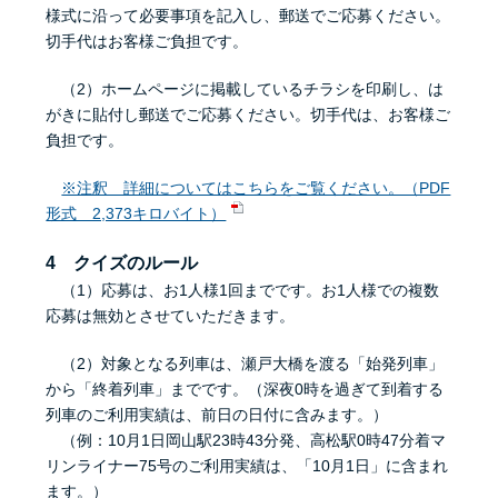
様式に沿って必要事項を記入し、郵送でご応募ください。
切手代はお客様ご負担です。
（2）ホームページに掲載しているチラシを印刷し、は
がきに貼付し郵送でご応募ください。切手代は、お客様ご
負担です。
※注釈 詳細についてはこちらをご覧ください。（PDF
形式 2,373キロバイト）
4 クイズのルール
（1）応募は、お1人様1回までです。お1人様での複数
応募は無効とさせていただきます。
（2）対象となる列車は、瀬戸大橋を渡る「始発列車」
から「終着列車」までです。（深夜0時を過ぎて到着する
列車のご利用実績は、前日の日付に含みます。）
（例：10月1日岡山駅23時43分発、高松駅0時47分着マ
リンライナー75号のご利用実績は、「10月1日」に含まれ
ます。）