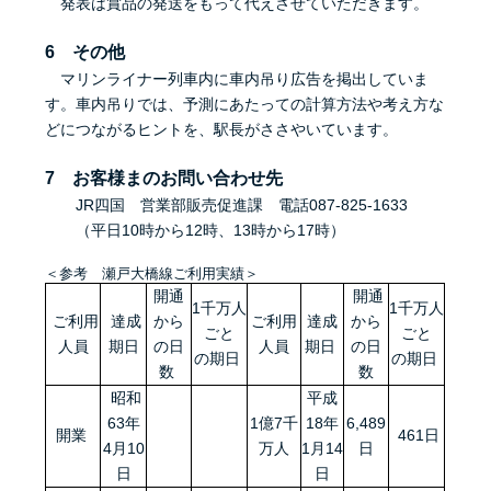
発表は賞品の発送をもって代えさせていただきます。
6 その他
マリンライナー列車内に車内吊り広告を掲出していま
す。車内吊りでは、予測にあたっての計算方法や考え方な
どにつながるヒントを、駅長がささやいています。
7 お客様まのお問い合わせ先
JR四国 営業部販売促進課 電話087-825-1633
（平日10時から12時、13時から17時）
＜参考 瀬戸大橋線ご利用実績＞
開通
開通
1千万人
1千万人
ご利用
達成
から
ご利用
達成
から
ごと
ごと
人員
期日
の日
人員
期日
の日
の期日
の期日
数
数
昭和
平成
63年
1億7千
18年
6,489
開業
461日
4月10
万人
1月14
日
日
日