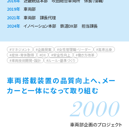
2016年
近畿統括本部 吹田総合車両所 係長（復職）
2019年
車両部
2021年
車両部 課長代理
2024年
イノベーション本部 鉄道DX部 担当課長
#マネジメント
#企画発案
#女性管理職・リーダー
#高専出身
#産休・育休取得
#DX
#安全性向上
#働き方改革
#車両技術開発・設計
#ルール・基準づくり
車両搭載装置の品質向上へ、
メー
カーと一体になって取り組む
車両部企画のプロジェクト