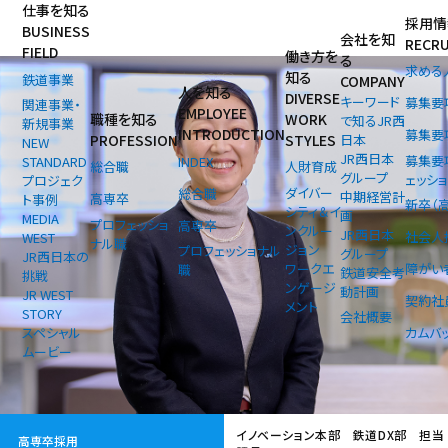
仕事を知る
採用情
BUSINESS
会社を知
RECR
FIELD
働き方を
る
求める
知る
鉄道事業
COMPANY
人を知る
DIVERSE
キーワード
募集要
関連事業・
EMPLOYEE
職種を知る
WORK
で知るJR西
新規事業
INTRODUCTION
募集要
PROFESSION
STYLES
日本
NEW
JR西日本
募集要
INDEX
STANDARD
総合職
人財育成
グループ
ェッシ
プロジェク
ダイバー
総合職
中期経営計
高専卒
ト事例
新卒（
シティ＆イ
画
MEDIA
プロフェッショ
高専卒
ンクルー
JR西日本
社会人
WEST
ナル職
ジョン
プロフェッショナル
グループ
JR西日本の
ワークエ
障がい
職
鉄道安全考
挑戦
ンゲージ
動計画
JR WEST
契約社
メント
STORY
会社概要
スペシャル
カムバ
ムービー
イノベーション本部 鉄道DX部 担当
高専卒採用