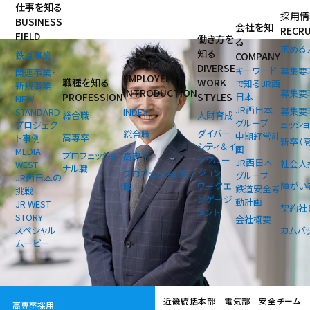
仕事を知る
採用情
BUSINESS
会社を知
RECR
FIELD
働き方を
る
求める
知る
鉄道事業
COMPANY
人を知る
DIVERSE
キーワード
募集要
関連事業・
EMPLOYEE
職種を知る
WORK
で知るJR西
新規事業
INTRODUCTION
募集要
PROFESSION
STYLES
日本
NEW
JR西日本
募集要
INDEX
STANDARD
総合職
人財育成
グループ
ェッシ
プロジェク
ダイバー
総合職
中期経営計
高専卒
ト事例
新卒（
シティ＆イ
画
MEDIA
プロフェッショ
高専卒
ンクルー
JR西日本
社会人
WEST
ナル職
ジョン
プロフェッショナル
グループ
JR西日本の
ワークエ
障がい
職
鉄道安全考
挑戦
ンゲージ
動計画
JR WEST
契約社
メント
STORY
会社概要
スペシャル
カムバ
ムービー
近畿統括本部 電気部 安全チーム
高専卒採用