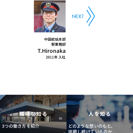
中国統括本部
駅業務部
T.Hironaka
2011年 入社
職種を知る
人を知る
3つの働き方を紹介
どのような想いのもと、
挑戦し続けているのか