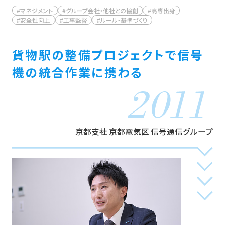
#マネジメント
#グループ会社・他社との協創
#高専出身
#安全性向上
#工事監督
#ルール・基準づくり
貨物駅の整備プロジェクトで
信号
機の統合作業に携わる
京都支社 京都電気区 信号通信グループ