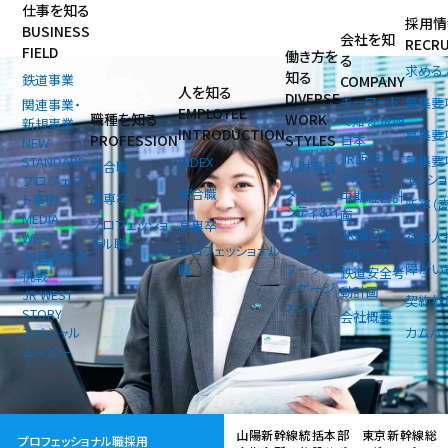
仕事を知る
採用情
BUSINESS
会社を知
RECR
FIELD
働き方を
る
求める
知る
鉄道事業
COMPANY
人を知る
DIVERSE
キーワード
募集要
関連事業・
EMPLOYEE
職種を知る
WORK
で知るJR西
新規事業
INTRODUCTION
募集要
PROFESSION
STYLES
日本
NEW
JR西日本
募集要
INDEX
STANDARD
総合職
人財育成
グループ
ェッシ
プロジェク
ダイバー
総合職
中期経営計
高専卒
ト事例
新卒（
シティ＆イ
画
MEDIA
プロフェッショ
高専卒
ンクルー
JR西日本
社会人
WEST
ナル職
ジョン
プロフェッショナル
グループ
JR西日本の
ワークエ
障がい
職
鉄道安全考
挑戦
ンゲージ
動計画
JR WEST
契約社
メント
STORY
会社概要
スペシャル
カムバ
ムービー
山陽新幹線統括本部 東京新幹線総
プロフェッショナル職採用