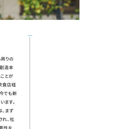
る周りの
た創造本
たことが
飲食店経
今でも新
います。
は、まず
され、社
要性を