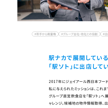
#若手から裁量権
#グループ会社・他社との協創
#出
駅ナカで展開してい
「駅ソト」に出店して
2017年にジェイアール西日本フード
私に与えられたミッションは、これま
グループ直営飲食店を「駅ソト」へ
ャレンジ。候補地の物件情報取得、