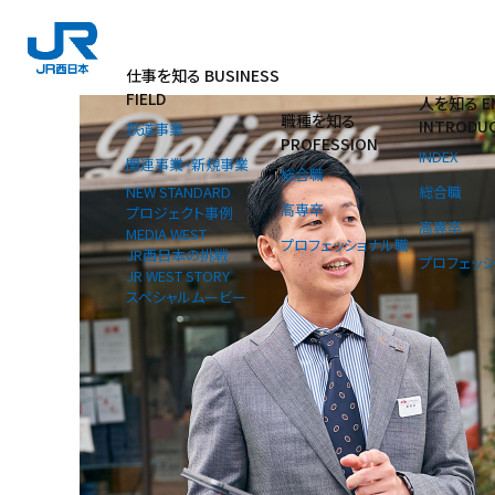
仕事を知る
BUSINESS
FIELD
人を知る
E
職種を知る
INTRODU
鉄道事業
PROFESSION
INDEX
関連事業・新規事業
総合職
総合職
NEW STANDARD
高専卒
プロジェクト事例
高専卒
MEDIA WEST
プロフェッショナル職
JR西日本の挑戦
プロフェッ
JR WEST STORY
スペシャルムービー