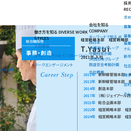
採
RE
求
会社を知る
募集
MPLOYEE
COMPANY
働き方を知る
DIVERSE WORK
CTION
募集
キーワードで知るJR
STYLES
経営戦略本部 経営戦略部
総合職採用
西日本
募集
人財育成
T.Yasui
JR西日本グループ
ナル
事務・創造
中期経営計画
ダイバーシティ＆インクルージョン
新卒
2011年 入社
JR西日本グループ
鉄道安全考動計画
ワークエンゲージメント
社
ショナル職
会社概要
Career Step
2011年
新幹線管理本部 
障
2012年
新幹線管理本部 
契
2014年
創造本部
カム
2017年
（株）ジェイアール
2021年
総合企画本部
2022年
経営戦略本部 経
2024年
経営戦略本部 経