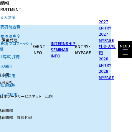
用情報
CRUITMENT
める人財像
2027
要項 総合職
ENTRY
2027
要項 高専卒
 課長代理
MYPAGE
INTERNSHIP
要項 プロフェッショ
EVENT
ENTRY・
社会人採
MENU
職
SEMINAR
INFO
MYPAGE
用
INFO
（高卒）採用
2028
ENTRY
会人採用
2028
博多駅
がい者採用
MYPAGE
福岡支社
約社員採用
バック採用
西日本フードサービスネット 出向
営戦略部
営戦略部 課長代理