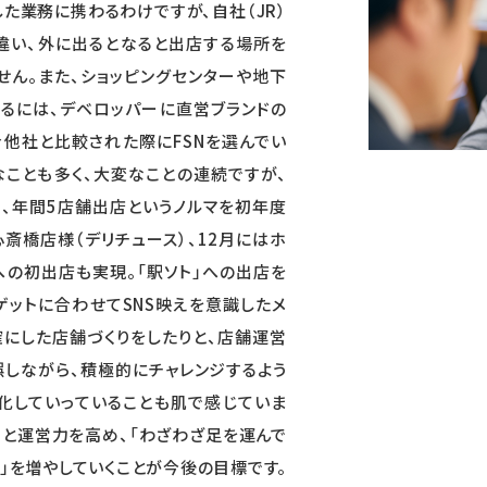
た業務に携わるわけですが、自社（JR）
違い、外に出るとなると出店する場所を
せん。また、ショッピングセンターや地下
るには、デベロッパーに直営ブランドの
合他社と比較された際にFSNを選んでい
なことも多く、大変なことの連続ですが、
、年間5店舗出店というノルマを初年度
心斎橋店様（デリチュース）、12月にはホ
e）への初出店も実現。「駅ソト」への出店を
ゲットに合わせてSNS映えを意識したメ
確にした店舗づくりをしたりと、店舗運営
しながら、積極的にチャレンジするよう
化していっていることも肌で感じていま
力と運営力を高め、「わざわざ足を運んで
」を増やしていくことが今後の目標です。