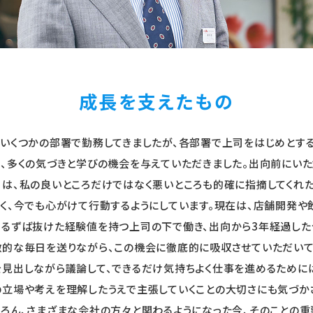
成長を支えたもの
いくつかの部署で勤務してきましたが、各部署で上司をはじめとす
、多くの気づきと学びの機会を与えていただきました。出向前にい
は、私の良いところだけではなく悪いところも的確に指摘してくれ
く、今でも心がけて行動するようにしています。現在は、店舗開発や
するずば抜けた経験値を持つ上司の下で働き、出向から3年経過した
的な毎日を送りながら、この機会に徹底的に吸収させていただいて
見出しながら議論して、できるだけ気持ちよく仕事を進めるために
立場や考えを理解したうえで主張していくことの大切さにも気づか
ろん、さまざまな会社の方々と関わるようになった今、そのことの重