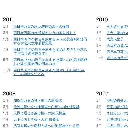
1月
西日本万葉の旅 紀伊国の海ヘの憧憬
1月
里を巡り日本
3月
西日本万葉の旅 筑紫から火の国を越えて
3月
古寺に魅せら
5月
西日本 名作の舞台を旅する 人々の悲喜劇を活写
5月
大海人皇子
する 大阪の文学的原風景
8月
西日本万葉の
7月
西日本 名作の舞台を旅する 旅のふるさとを求め
9月
西日本万葉の
て 芙美子の尾道を歩く
11月
西日本万葉の
9月
西日本 名作の舞台を旅する 文豪への才気を醸成
した森の都 漱石の熊本の旅
11月
西日本 名作の舞台を旅する 静かに心に響く み
すゞの詩情をたどる
1月
加賀百万石の城下町への旅 金沢
1月
能登の自然と
3月
優雅に舞い立つ播磨国の白鷲への旅 姫路城
3月
平安の都が残
5月
天界に通じる架け橋への旅 天橋立
5月
まほろばへの
7月
天下に誇る名橋への旅 錦帯橋
7月
近世御城下へ
9月
活気を極めた商都大坂への旅 船場・中之島
9月
世界に輝いた