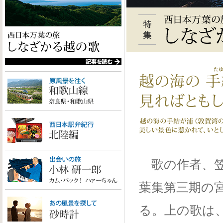
歌の作者、笠金
葉集第三期の
る。上の歌は、