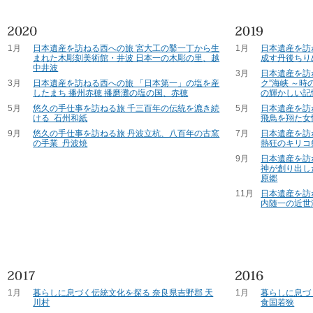
1月
日本遺産を訪ねる西への旅 宮大工の鑿一丁から生
1月
日本遺産を訪
まれた木彫刻美術館・井波 日本一の木彫の里、越
成す丹後ちり
中井波
3月
日本遺産を訪
3月
日本遺産を訪ねる西への旅 「日本第一」の塩を産
ク”海峡 ～
したまち 播州赤穂 播磨灘の塩の国、赤穂
の輝かしい記
5月
悠久の手仕事を訪ねる旅 千三百年の伝統を漉き続
5月
日本遺産を訪
ける 石州和紙
飛鳥を翔た女
9月
悠久の手仕事を訪ねる旅 丹波立杭、八百年の古窯
7月
日本遺産を訪
の手業 丹波焼
熱狂のキリコ
9月
日本遺産を訪
神が創り出し
原郷
11月
日本遺産を訪
内随一の近世
1月
暮らしに息づく伝統文化を探る 奈良県吉野郡 天
1月
暮らしに息づ
川村
食国若狭