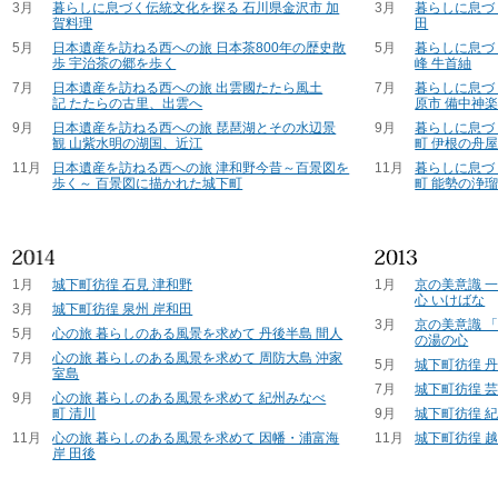
3月
暮らしに息づく伝統文化を探る 石川県金沢市 加
3月
暮らしに息づ
賀料理
田
5月
日本遺産を訪ねる西への旅 日本茶800年の歴史散
5月
暮らしに息づ
歩 宇治茶の郷を歩く
峰 牛首紬
7月
日本遺産を訪ねる西への旅 出雲國たたら風土
7月
暮らしに息づ
記 たたらの古里、出雲へ
原市 備中神
9月
日本遺産を訪ねる西への旅 琵琶湖とその水辺景
9月
暮らしに息づ
観 山紫水明の湖国、近江
町 伊根の舟
11月
日本遺産を訪ねる西への旅 津和野今昔～百景図を
11月
暮らしに息づ
歩く～ 百景図に描かれた城下町
町 能勢の浄
1月
城下町彷徨 石見 津和野
1月
京の美意識 
心 いけばな
3月
城下町彷徨 泉州 岸和田
3月
京の美意識 
5月
心の旅 暮らしのある風景を求めて 丹後半島 間人
の湯の心
7月
心の旅 暮らしのある風景を求めて 周防大島 沖家
5月
城下町彷徨 
室島
7月
城下町彷徨 芸
9月
心の旅 暮らしのある風景を求めて 紀州みなべ
町 清川
9月
城下町彷徨 紀
11月
心の旅 暮らしのある風景を求めて 因幡・浦富海
11月
城下町彷徨 越
岸 田後