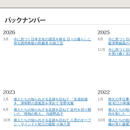
3月
今に息づく日本文化の源流を探る 日々の暮らしに
6月
今に息づく日
宿る因州鳥取の民藝美 伝統工芸
阪浪華錫器の
11月
今に息づく日
を受け継ぐ京
1月
偉人たちの知られざる足跡を訪ねて 「生涯絵描
1月
悠久の手仕事
き」津和野の原風景を求めて 安野光雅
統 松江の和
6月
偉人たちの知られざる足跡を訪ねて 近代を切り開
6月
偉人たちの知
いた「情熱の歌人」 与謝野晶子
内を制した「
10月
偉人たちの知られざる足跡を訪ねて 八雲のオープ
10月
偉人たちの知
ン・マインドと松江の面影 小泉八雲
楠が見た森羅