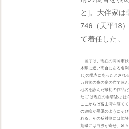
と]。大伴家
746（天平1
て着任した。
国庁は、現在の高岡市伏
木駅に近い高台にある名刹
じ]の境内にあったとされ
カ月後の夜の宴の席で詠ん
地名を詠んだ最初の作品だ
たに]は現在の雨晴[あまは
ここからは富山湾を隔てて
の連峰が屏風のようにそび
れる。その反対側には能登
荒磯には白波が寄せ、延々