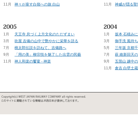
11月
神々が座す白嶺への旅 白山
11月
神威が隠る聖
1月
天王寺 息づく上方文化のただずまい
1月
坂本 石積み
3月
吹屋 吉備の山中で艶やかに栄華を語る
3月
御手洗 風待
7月
桃太郎伝説を訪ねて、吉備路へ
5月
三年坂 京都
9月
「用の美」柳宗悦を魅了した出雲の民藝
7月
萩 維新回天
11月
神人和楽の饗宴 - 神楽
9月
五箇山 越中
11月
倉吉 白壁土