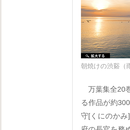
朝焼けの渋谿（
万葉集全20巻
る作品が約3
守[くにのか
府の長官を務