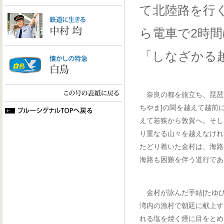
て北陸路を行
ら電車で2時
「しなざかる
奈良の都を旅立ち、琵琶
ちやま]の関を越えて越前
えて若狭から敦賀へ。そし
り重なる山々を越えなけれ
たどり着いた金村は、海路
海路も困難を伴う道行であ
金村が詠んだ手結[たゆひ
湾内の漁村で朝廷に献上す
れる塩を焼く煙に目をとめ