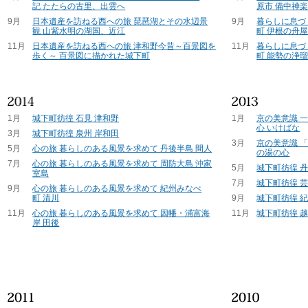
記 たたらの古里、出雲へ
原市 備中神
9月
日本遺産を訪ねる西への旅 琵琶湖とその水辺景
9月
暮らしに息づ
観 山紫水明の湖国、近江
町 伊根の舟
11月
日本遺産を訪ねる西への旅 津和野今昔～百景図を
11月
暮らしに息づ
歩く～ 百景図に描かれた城下町
町 能勢の浄
1月
城下町彷徨 石見 津和野
1月
京の美意識 
心 いけばな
3月
城下町彷徨 泉州 岸和田
3月
京の美意識 
5月
心の旅 暮らしのある風景を求めて 丹後半島 間人
の湯の心
7月
心の旅 暮らしのある風景を求めて 周防大島 沖家
5月
城下町彷徨 
室島
7月
城下町彷徨 芸
9月
心の旅 暮らしのある風景を求めて 紀州みなべ
町 清川
9月
城下町彷徨 紀
11月
心の旅 暮らしのある風景を求めて 因幡・浦富海
11月
城下町彷徨 越
岸 田後