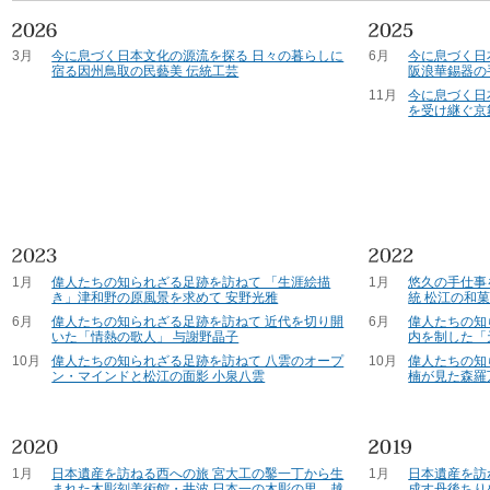
3月
今に息づく日本文化の源流を探る 日々の暮らしに
6月
今に息づく日
宿る因州鳥取の民藝美 伝統工芸
阪浪華錫器の
11月
今に息づく日
を受け継ぐ京
1月
偉人たちの知られざる足跡を訪ねて 「生涯絵描
1月
悠久の手仕事
き」津和野の原風景を求めて 安野光雅
統 松江の和
6月
偉人たちの知られざる足跡を訪ねて 近代を切り開
6月
偉人たちの知
いた「情熱の歌人」 与謝野晶子
内を制した「
10月
偉人たちの知られざる足跡を訪ねて 八雲のオープ
10月
偉人たちの知
ン・マインドと松江の面影 小泉八雲
楠が見た森羅
1月
日本遺産を訪ねる西への旅 宮大工の鑿一丁から生
1月
日本遺産を訪
まれた木彫刻美術館・井波 日本一の木彫の里、越
成す丹後ちり