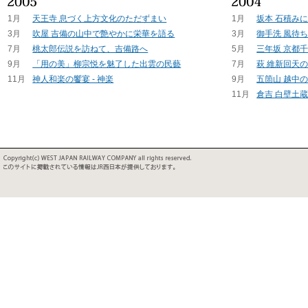
1月
天王寺 息づく上方文化のただずまい
1月
坂本 石積み
3月
吹屋 吉備の山中で艶やかに栄華を語る
3月
御手洗 風待
7月
桃太郎伝説を訪ねて、吉備路へ
5月
三年坂 京都
9月
「用の美」柳宗悦を魅了した出雲の民藝
7月
萩 維新回天
11月
神人和楽の饗宴 - 神楽
9月
五箇山 越中
11月
倉吉 白壁土