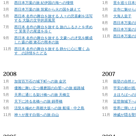
1月
西日本万葉の旅 紀伊国の海ヘの憧憬
1月
里を巡り日本
3月
西日本万葉の旅 筑紫から火の国を越えて
3月
古寺に魅せら
5月
西日本 名作の舞台を旅する 人々の悲喜劇を活写
5月
大海人皇子
する 大阪の文学的原風景
8月
西日本万葉の
7月
西日本 名作の舞台を旅する 旅のふるさとを求め
9月
西日本万葉の
て 芙美子の尾道を歩く
11月
西日本万葉の
9月
西日本 名作の舞台を旅する 文豪への才気を醸成
した森の都 漱石の熊本の旅
11月
西日本 名作の舞台を旅する 静かに心に響く み
すゞの詩情をたどる
1月
加賀百万石の城下町への旅 金沢
1月
能登の自然と
3月
優雅に舞い立つ播磨国の白鷲への旅 姫路城
3月
平安の都が残
5月
天界に通じる架け橋への旅 天橋立
5月
まほろばへの
7月
天下に誇る名橋への旅 錦帯橋
7月
近世御城下へ
9月
活気を極めた商都大坂への旅 船場・中之島
9月
世界に輝いた
11月
神々が座す白嶺への旅 白山
11月
神威が隠る聖