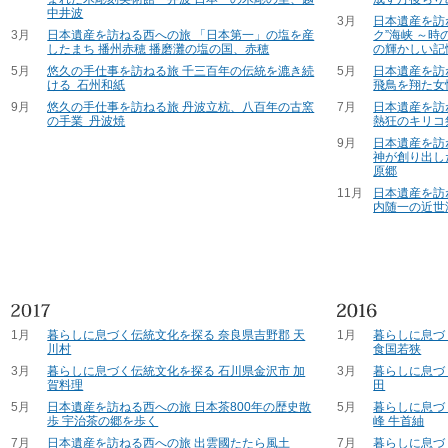
中井波
3月
日本遺産を訪
3月
日本遺産を訪ねる西への旅 「日本第一」の塩を産
ク”海峡 ～
したまち 播州赤穂 播磨灘の塩の国、赤穂
の輝かしい記
5月
悠久の手仕事を訪ねる旅 千三百年の伝統を漉き続
5月
日本遺産を訪
ける 石州和紙
飛鳥を翔た女
9月
悠久の手仕事を訪ねる旅 丹波立杭、八百年の古窯
7月
日本遺産を訪
の手業 丹波焼
熱狂のキリコ
9月
日本遺産を訪
神が創り出し
原郷
11月
日本遺産を訪
内随一の近世
1月
暮らしに息づく伝統文化を探る 奈良県吉野郡 天
1月
暮らしに息づ
川村
食国若狭
3月
暮らしに息づく伝統文化を探る 石川県金沢市 加
3月
暮らしに息づ
賀料理
田
5月
日本遺産を訪ねる西への旅 日本茶800年の歴史散
5月
暮らしに息づ
歩 宇治茶の郷を歩く
峰 牛首紬
7月
日本遺産を訪ねる西への旅 出雲國たたら風土
7月
暮らしに息づ