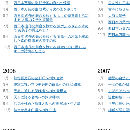
1月
西日本万葉の旅 紀伊国の海ヘの憧憬
1月
里を巡り日本
3月
西日本万葉の旅 筑紫から火の国を越えて
3月
古寺に魅せら
5月
西日本 名作の舞台を旅する 人々の悲喜劇を活写
5月
大海人皇子
する 大阪の文学的原風景
8月
西日本万葉の
7月
西日本 名作の舞台を旅する 旅のふるさとを求め
9月
西日本万葉の
て 芙美子の尾道を歩く
11月
西日本万葉の
9月
西日本 名作の舞台を旅する 文豪への才気を醸成
した森の都 漱石の熊本の旅
11月
西日本 名作の舞台を旅する 静かに心に響く み
すゞの詩情をたどる
1月
加賀百万石の城下町への旅 金沢
1月
能登の自然と
3月
優雅に舞い立つ播磨国の白鷲への旅 姫路城
3月
平安の都が残
5月
天界に通じる架け橋への旅 天橋立
5月
まほろばへの
7月
天下に誇る名橋への旅 錦帯橋
7月
近世御城下へ
9月
活気を極めた商都大坂への旅 船場・中之島
9月
世界に輝いた
11月
神々が座す白嶺への旅 白山
11月
神威が隠る聖