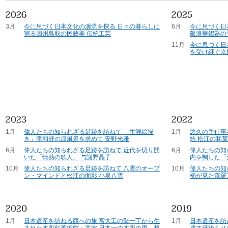
3月
今に息づく日本文化の源流を探る 日々の暮らしに
6月
今に息づく日
宿る因州鳥取の民藝美 伝統工芸
阪浪華錫器の
11月
今に息づく日
を受け継ぐ京
1月
偉人たちの知られざる足跡を訪ねて 「生涯絵描
1月
悠久の手仕事
き」津和野の原風景を求めて 安野光雅
統 松江の和
6月
偉人たちの知られざる足跡を訪ねて 近代を切り開
6月
偉人たちの知
いた「情熱の歌人」 与謝野晶子
内を制した「
10月
偉人たちの知られざる足跡を訪ねて 八雲のオープ
10月
偉人たちの知
ン・マインドと松江の面影 小泉八雲
楠が見た森羅
1月
日本遺産を訪ねる西への旅 宮大工の鑿一丁から生
1月
日本遺産を訪
まれた木彫刻美術館・井波 日本一の木彫の里、越
成す丹後ちり