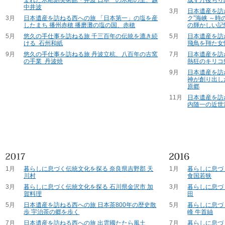
中井波
3月
日本遺産を訪
3月
日本遺産を訪ねる西への旅 「日本第一」の塩を産
ク”海峡 ～
したまち 播州赤穂 播磨灘の塩の国、赤穂
の輝かしい記
5月
悠久の手仕事を訪ねる旅 千三百年の伝統を漉き続
5月
日本遺産を訪
ける 石州和紙
飛鳥を翔た女
9月
悠久の手仕事を訪ねる旅 丹波立杭、八百年の古窯
7月
日本遺産を訪
の手業 丹波焼
熱狂のキリコ
9月
日本遺産を訪
神が創り出し
原郷
11月
日本遺産を訪
内随一の近世
1月
暮らしに息づく伝統文化を探る 奈良県吉野郡 天
1月
暮らしに息づ
川村
食国若狭
3月
暮らしに息づく伝統文化を探る 石川県金沢市 加
3月
暮らしに息づ
賀料理
田
5月
日本遺産を訪ねる西への旅 日本茶800年の歴史散
5月
暮らしに息づ
歩 宇治茶の郷を歩く
峰 牛首紬
7月
日本遺産を訪ねる西への旅 出雲國たたら風土
7月
暮らしに息づ