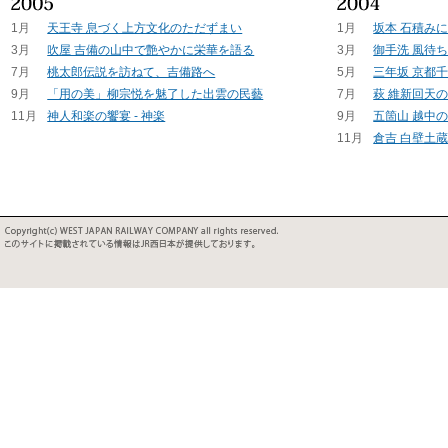
1月
天王寺 息づく上方文化のただずまい
1月
坂本 石積み
3月
吹屋 吉備の山中で艶やかに栄華を語る
3月
御手洗 風待
7月
桃太郎伝説を訪ねて、吉備路へ
5月
三年坂 京都
9月
「用の美」柳宗悦を魅了した出雲の民藝
7月
萩 維新回天
11月
神人和楽の饗宴 - 神楽
9月
五箇山 越中
11月
倉吉 白壁土