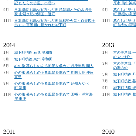
記 たたらの古里、出雲へ
原市 備中神
9月
日本遺産を訪ねる西への旅 琵琶湖とその水辺景
9月
暮らしに息づ
観 山紫水明の湖国、近江
町 伊根の舟
11月
日本遺産を訪ねる西への旅 津和野今昔～百景図を
11月
暮らしに息づ
歩く～ 百景図に描かれた城下町
町 能勢の浄
1月
城下町彷徨 石見 津和野
1月
京の美意識 
心 いけばな
3月
城下町彷徨 泉州 岸和田
3月
京の美意識 
5月
心の旅 暮らしのある風景を求めて 丹後半島 間人
の湯の心
7月
心の旅 暮らしのある風景を求めて 周防大島 沖家
5月
城下町彷徨 
室島
7月
城下町彷徨 芸
9月
心の旅 暮らしのある風景を求めて 紀州みなべ
町 清川
9月
城下町彷徨 紀
11月
心の旅 暮らしのある風景を求めて 因幡・浦富海
11月
城下町彷徨 越
岸 田後