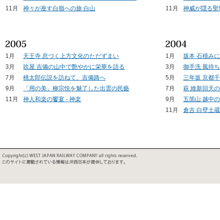
11月
神々が座す白嶺への旅 白山
11月
神威が隠る聖
1月
天王寺 息づく上方文化のただずまい
1月
坂本 石積み
3月
吹屋 吉備の山中で艶やかに栄華を語る
3月
御手洗 風待
7月
桃太郎伝説を訪ねて、吉備路へ
5月
三年坂 京都
9月
「用の美」柳宗悦を魅了した出雲の民藝
7月
萩 維新回天
11月
神人和楽の饗宴 - 神楽
9月
五箇山 越中
11月
倉吉 白壁土