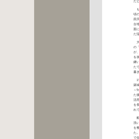
だ
も
頃
四
台
面
だ
大
の
が
を
継
た
書
1
築
～
た
活
を
れ
船
洗
を
た
で