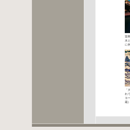
堂
水
に
「
れ
ヨ
蔵