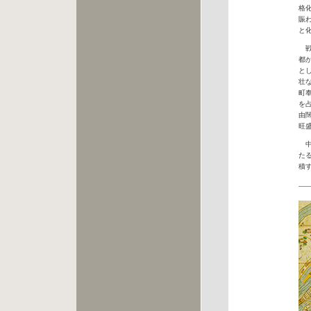
格
賑
と
戦
都
と
壮
町
を
由
旺
中
た
積