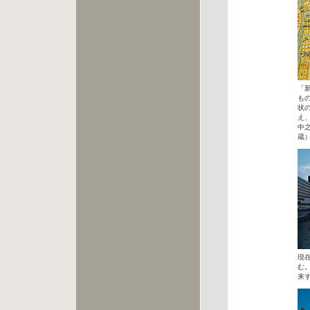
「
も
状
え
中
蔵
現
む
来