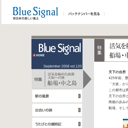
September 2008 vol.120
天下の台所
425年前、
「大坂」か
この都市は
天下の台所
商都の歩み
船場、そし