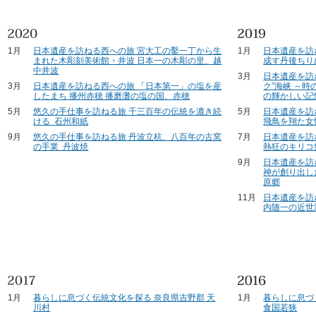
1月
日本遺産を訪ねる西への旅 宮大工の鑿一丁から生
1月
日本遺産を訪
まれた木彫刻美術館・井波 日本一の木彫の里、越
成す丹後ちり
中井波
3月
日本遺産を訪
3月
日本遺産を訪ねる西への旅 「日本第一」の塩を産
ク”海峡 ～
したまち 播州赤穂 播磨灘の塩の国、赤穂
の輝かしい記
5月
悠久の手仕事を訪ねる旅 千三百年の伝統を漉き続
5月
日本遺産を訪
ける 石州和紙
飛鳥を翔た女
9月
悠久の手仕事を訪ねる旅 丹波立杭、八百年の古窯
7月
日本遺産を訪
の手業 丹波焼
熱狂のキリコ
9月
日本遺産を訪
神が創り出し
原郷
11月
日本遺産を訪
内随一の近世
1月
暮らしに息づく伝統文化を探る 奈良県吉野郡 天
1月
暮らしに息づ
川村
食国若狭