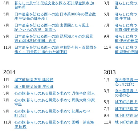
3月
暮らしに息づく伝統文化を探る 石川県金沢市 加
3月
暮らしに息づ
賀料理
田
5月
日本遺産を訪ねる西への旅 日本茶800年の歴史散
5月
暮らしに息づ
歩 宇治茶の郷を歩く
峰 牛首紬
7月
日本遺産を訪ねる西への旅 出雲國たたら風土
7月
暮らしに息づ
記 たたらの古里、出雲へ
原市 備中神
9月
日本遺産を訪ねる西への旅 琵琶湖とその水辺景
9月
暮らしに息づ
観 山紫水明の湖国、近江
町 伊根の舟
11月
日本遺産を訪ねる西への旅 津和野今昔～百景図を
11月
暮らしに息づ
歩く～ 百景図に描かれた城下町
町 能勢の浄
1月
城下町彷徨 石見 津和野
1月
京の美意識 
心 いけばな
3月
城下町彷徨 泉州 岸和田
3月
京の美意識 
5月
心の旅 暮らしのある風景を求めて 丹後半島 間人
の湯の心
7月
心の旅 暮らしのある風景を求めて 周防大島 沖家
5月
城下町彷徨 
室島
7月
城下町彷徨 芸
9月
心の旅 暮らしのある風景を求めて 紀州みなべ
町 清川
9月
城下町彷徨 紀
11月
心の旅 暮らしのある風景を求めて 因幡・浦富海
11月
城下町彷徨 越
岸 田後