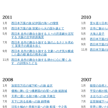
1月
西日本万葉の旅 紀伊国の海ヘの憧憬
1月
里を巡り日本
3月
西日本万葉の旅 筑紫から火の国を越えて
3月
古寺に魅せら
5月
西日本 名作の舞台を旅する 人々の悲喜劇を活写
5月
大海人皇子
する 大阪の文学的原風景
8月
西日本万葉の
7月
西日本 名作の舞台を旅する 旅のふるさとを求め
9月
西日本万葉の
て 芙美子の尾道を歩く
11月
西日本万葉の
9月
西日本 名作の舞台を旅する 文豪への才気を醸成
した森の都 漱石の熊本の旅
11月
西日本 名作の舞台を旅する 静かに心に響く み
すゞの詩情をたどる
1月
加賀百万石の城下町への旅 金沢
1月
能登の自然と
3月
優雅に舞い立つ播磨国の白鷲への旅 姫路城
3月
平安の都が残
5月
天界に通じる架け橋への旅 天橋立
5月
まほろばへの
7月
天下に誇る名橋への旅 錦帯橋
7月
近世御城下へ
9月
活気を極めた商都大坂への旅 船場・中之島
9月
世界に輝いた