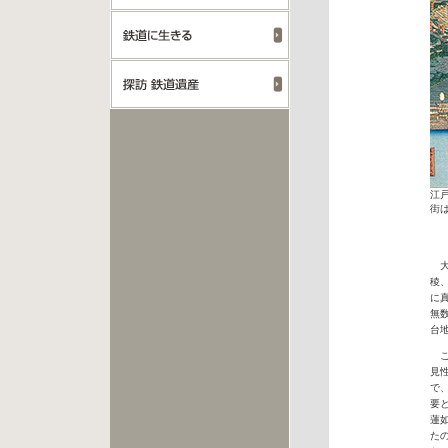
江
街
大
稜
に
無
台
こ
見
で
要
蓮
た