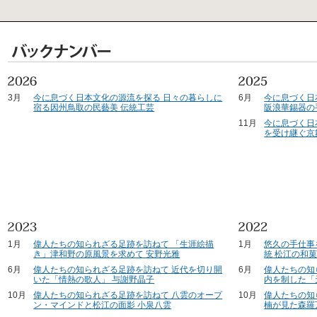
3月
今に息づく日本文化の源流を探る 日々の暮らしに
6月
今に息づく日
宿る因州鳥取の民藝美 伝統工芸
阪浪華錫器の
11月
今に息づく日
を受け継ぐ京
1月
偉人たちの知られざる足跡を訪ねて 「生涯絵描
1月
悠久の手仕事
き」津和野の原風景を求めて 安野光雅
統 松江の和
6月
偉人たちの知られざる足跡を訪ねて 近代を切り開
6月
偉人たちの知
いた「情熱の歌人」 与謝野晶子
内を制した「
10月
偉人たちの知られざる足跡を訪ねて 八雲のオープ
10月
偉人たちの知
ン・マインドと松江の面影 小泉八雲
楠が見た森羅