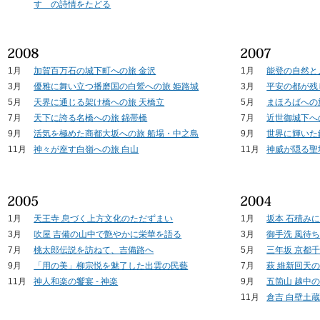
すゞの詩情をたどる
1月
加賀百万石の城下町への旅 金沢
1月
能登の自然と
3月
優雅に舞い立つ播磨国の白鷲への旅 姫路城
3月
平安の都が残
5月
天界に通じる架け橋への旅 天橋立
5月
まほろばへの
7月
天下に誇る名橋への旅 錦帯橋
7月
近世御城下へ
9月
活気を極めた商都大坂への旅 船場・中之島
9月
世界に輝いた
11月
神々が座す白嶺への旅 白山
11月
神威が隠る聖
1月
天王寺 息づく上方文化のただずまい
1月
坂本 石積み
3月
吹屋 吉備の山中で艶やかに栄華を語る
3月
御手洗 風待
7月
桃太郎伝説を訪ねて、吉備路へ
5月
三年坂 京都
9月
「用の美」柳宗悦を魅了した出雲の民藝
7月
萩 維新回天
11月
神人和楽の饗宴 - 神楽
9月
五箇山 越中
11月
倉吉 白壁土