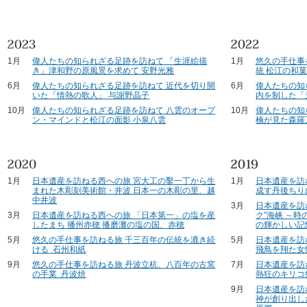
1月
偉人たちの知られざる足跡を訪ねて 「生涯絵描
1月
悠久の手仕事
き」津和野の原風景を求めて 安野光雅
統 松江の和
6月
偉人たちの知られざる足跡を訪ねて 近代を切り開
6月
偉人たちの知
いた「情熱の歌人」 与謝野晶子
内を制した「
10月
偉人たちの知られざる足跡を訪ねて 八雲のオープ
10月
偉人たちの知
ン・マインドと松江の面影 小泉八雲
楠が見た森羅
1月
日本遺産を訪ねる西への旅 宮大工の鑿一丁から生
1月
日本遺産を訪
まれた木彫刻美術館・井波 日本一の木彫の里、越
成す丹後ちり
中井波
3月
日本遺産を訪
3月
日本遺産を訪ねる西への旅 「日本第一」の塩を産
ク”海峡 ～
したまち 播州赤穂 播磨灘の塩の国、赤穂
の輝かしい記
5月
悠久の手仕事を訪ねる旅 千三百年の伝統を漉き続
5月
日本遺産を訪
ける 石州和紙
飛鳥を翔た女
9月
悠久の手仕事を訪ねる旅 丹波立杭、八百年の古窯
7月
日本遺産を訪
の手業 丹波焼
熱狂のキリコ
9月
日本遺産を訪
神が創り出し