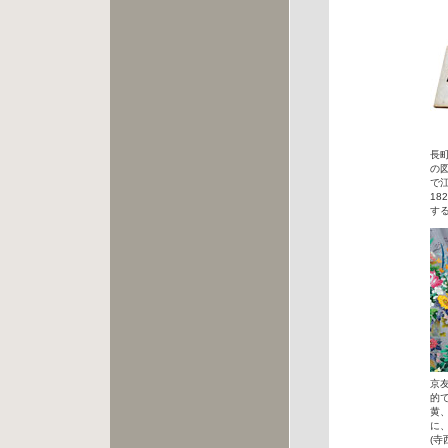
長
の
で
18
す
京
的
黄
に
(寺