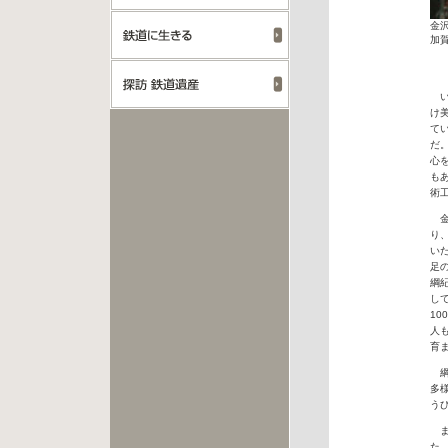
金
加
い
け
て
だ
心
も
術
金
り
い
足
綱
し
1
人
育
綱
多
う
ま
た