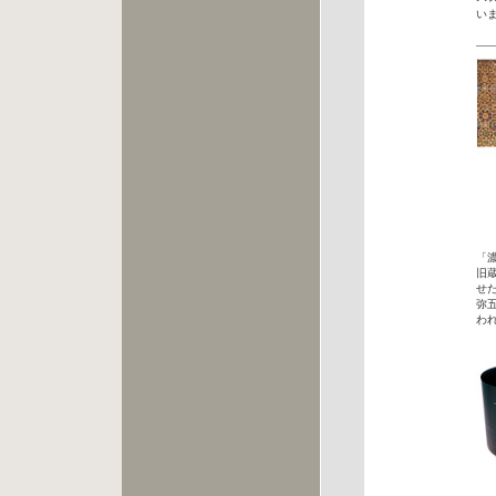
い
「
旧
せ
弥
わ