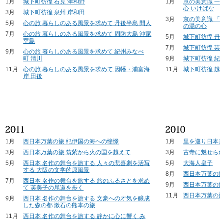
1月
城下町彷徨 石見 津和野
1月
京の美意識 
心 いけばな
3月
城下町彷徨 泉州 岸和田
3月
京の美意識 
5月
心の旅 暮らしのある風景を求めて 丹後半島 間人
の湯の心
7月
心の旅 暮らしのある風景を求めて 周防大島 沖家
5月
城下町彷徨 
室島
7月
城下町彷徨 芸
9月
心の旅 暮らしのある風景を求めて 紀州みなべ
町 清川
9月
城下町彷徨 紀
11月
心の旅 暮らしのある風景を求めて 因幡・浦富海
11月
城下町彷徨 越
岸 田後
1月
西日本万葉の旅 紀伊国の海ヘの憧憬
1月
里を巡り日本
3月
西日本万葉の旅 筑紫から火の国を越えて
3月
古寺に魅せら
5月
西日本 名作の舞台を旅する 人々の悲喜劇を活写
5月
大海人皇子
する 大阪の文学的原風景
8月
西日本万葉の
7月
西日本 名作の舞台を旅する 旅のふるさとを求め
9月
西日本万葉の
て 芙美子の尾道を歩く
11月
西日本万葉の
9月
西日本 名作の舞台を旅する 文豪への才気を醸成
した森の都 漱石の熊本の旅
11月
西日本 名作の舞台を旅する 静かに心に響く み