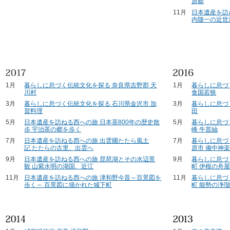
原郷
11月
日本遺産を訪
内随一の近世
1月
暮らしに息づく伝統文化を探る 奈良県吉野郡 天
1月
暮らしに息づ
川村
食国若狭
3月
暮らしに息づく伝統文化を探る 石川県金沢市 加
3月
暮らしに息づ
賀料理
田
5月
日本遺産を訪ねる西への旅 日本茶800年の歴史散
5月
暮らしに息づ
歩 宇治茶の郷を歩く
峰 牛首紬
7月
日本遺産を訪ねる西への旅 出雲國たたら風土
7月
暮らしに息づ
記 たたらの古里、出雲へ
原市 備中神
9月
日本遺産を訪ねる西への旅 琵琶湖とその水辺景
9月
暮らしに息づ
観 山紫水明の湖国、近江
町 伊根の舟
11月
日本遺産を訪ねる西への旅 津和野今昔～百景図を
11月
暮らしに息づ
歩く～ 百景図に描かれた城下町
町 能勢の浄