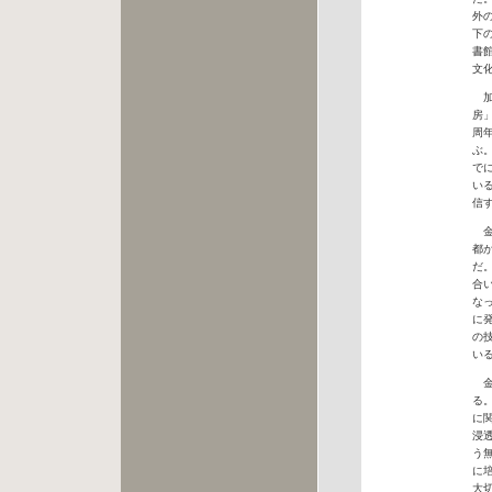
外
下
書
文
加
房
周
ぶ
で
い
信
金
都
だ
合
な
に
の
い
金
る
に
浸
う
に
大