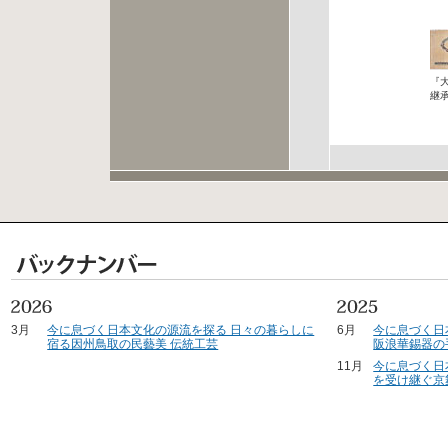
『
継
3月
今に息づく日本文化の源流を探る 日々の暮らしに
6月
今に息づく日
宿る因州鳥取の民藝美 伝統工芸
阪浪華錫器の
11月
今に息づく日
を受け継ぐ京