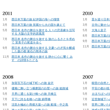
1月
西日本万葉の旅 紀伊国の海ヘの憧憬
1月
里を巡り日本
3月
西日本万葉の旅 筑紫から火の国を越えて
3月
古寺に魅せら
5月
西日本 名作の舞台を旅する 人々の悲喜劇を活写
5月
大海人皇子
する 大阪の文学的原風景
8月
西日本万葉の
7月
西日本 名作の舞台を旅する 旅のふるさとを求め
9月
西日本万葉の
て 芙美子の尾道を歩く
11月
西日本万葉の
9月
西日本 名作の舞台を旅する 文豪への才気を醸成
した森の都 漱石の熊本の旅
11月
西日本 名作の舞台を旅する 静かに心に響く み
すゞの詩情をたどる
1月
加賀百万石の城下町への旅 金沢
1月
能登の自然と
3月
優雅に舞い立つ播磨国の白鷲への旅 姫路城
3月
平安の都が残
5月
天界に通じる架け橋への旅 天橋立
5月
まほろばへの
7月
天下に誇る名橋への旅 錦帯橋
7月
近世御城下へ
9月
活気を極めた商都大坂への旅 船場・中之島
9月
世界に輝いた
11月
神々が座す白嶺への旅 白山
11月
神威が隠る聖