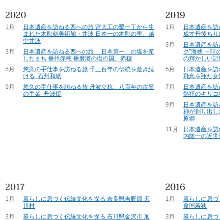
1月
日本遺産を訪ねる西への旅 宮大工の鑿一丁から生
1月
日本遺産を訪
まれた木彫刻美術館・井波 日本一の木彫の里、越
成す丹後ちり
中井波
3月
日本遺産を訪
3月
日本遺産を訪ねる西への旅 「日本第一」の塩を産
ク”海峡 ～
したまち 播州赤穂 播磨灘の塩の国、赤穂
の輝かしい記
5月
悠久の手仕事を訪ねる旅 千三百年の伝統を漉き続
5月
日本遺産を訪
ける 石州和紙
飛鳥を翔た女
9月
悠久の手仕事を訪ねる旅 丹波立杭、八百年の古窯
7月
日本遺産を訪
の手業 丹波焼
熱狂のキリコ
9月
日本遺産を訪
神が創り出し
原郷
11月
日本遺産を訪
内随一の近世
1月
暮らしに息づく伝統文化を探る 奈良県吉野郡 天
1月
暮らしに息づ
川村
食国若狭
3月
暮らしに息づく伝統文化を探る 石川県金沢市 加
3月
暮らしに息づ