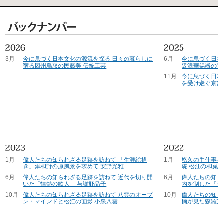
3月
今に息づく日本文化の源流を探る 日々の暮らしに
6月
今に息づく日
宿る因州鳥取の民藝美 伝統工芸
阪浪華錫器の
11月
今に息づく日
を受け継ぐ京
1月
偉人たちの知られざる足跡を訪ねて 「生涯絵描
1月
悠久の手仕事
き」津和野の原風景を求めて 安野光雅
統 松江の和
6月
偉人たちの知られざる足跡を訪ねて 近代を切り開
6月
偉人たちの知
いた「情熱の歌人」 与謝野晶子
内を制した「
10月
偉人たちの知られざる足跡を訪ねて 八雲のオープ
10月
偉人たちの知
ン・マインドと松江の面影 小泉八雲
楠が見た森羅