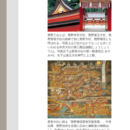
熊野三山とは、熊野本宮大社、熊野速玉大社、熊
野那智大社の総称で別に熊野大社、熊野権現とも
呼ばれる。写真上は三社のなかでもっとも古いと
いわれる本宮大社の第三殿証誠殿[しょうじょう
でん]。写真左下は那智大社の第一殿瀧宮[たきの
みや]、右下は速玉大社神門と上三殿。
那智大社に残る「熊野権現那智宮曼荼羅」。中世
以降、熊野信仰を全国に広めた修験道の御師[お
し]、先達[せんだつ]、比丘尼[びくに]はこうした