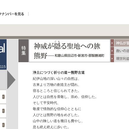
.115
浄土につづく祈りの道ー熊野古道
紀伊山地の深い山々の自然は、
古来より万物の創造主が隠れ、
宿るところと信じられてきた。
人びとは自然を畏敬し、崇め、信仰した。
そして平安時代、
敬虔で情熱的な信仰心とともに
人びとは熊野の地をめざした。
山中の険しい道を幾日も費やし、
息も絶え絶えに歩いた。