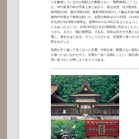
りを象徴しているのが朝廷人の数限りない「熊野御幸[ごこう]
だ。907(延喜7)年の宇多上皇に始まり、花山法皇、白川院9回
鳥羽院21回、後白河院34回、後鳥羽院28回そして亀山天皇の
倉時代中期まで御幸は続いた。女院の御幸はのべ35回。1118(
永元)年の白河院の御幸は、総勢814人(1,000人以上におよぶこ
ともあったという)、伝馬185疋[ひき]が尾根道に列をなしたと
うから、まさに「蟻の熊野詣」である。信仰は武士や大衆にも
透し、巡礼をはじめる。そうして人びとは、全国津々浦々から
野をめざした。
表面がすり減って丸くなった石畳。中世以来、数限りない巡礼
が通ったせいなのだろう。石畳を一歩一歩踏むごとに、巡礼者
荒い息づかいが聞こえてきそうである。