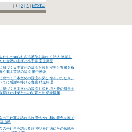
｜1｜
2
｜
3
｜
NEXT→
人たちの知られざる足跡を訪ねて 詩人 犀星を
んだ金沢の山河と小宇宙 室生犀星
に息づく日本文化の源流を探る 安寧と豊穣を祈
舞う郷土芸能の源流 備中神楽
に息づく日本文化の源流を探る 命をいただき、
べてに感謝を捧げる食膳 精進料理
に息づく日本文化の源流を探る 塔と甍の風景を
ぎ続けた棟梁たちの知恵と技 伝統建築
久の手仕事を訪ねる旅 艶やかに和の音色を奏で
 福山琴
久の手仕事を訪ねる旅 神話を起源にその伝統を