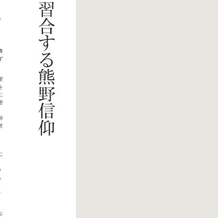
野
、
。
峰
ず
聖
を
に
密
。
仰
苦
、
に
ゆ
仏
。
を
ぶ