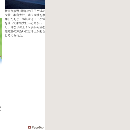
新宮市熊野川河口の王子ケ浜の
夕景。本宮大社、速玉大社を参
拝したあと、巡礼者は王子ケ浜
を辿って那智大社へと向かっ
た。弓なりの王子ケ浜から望む
熊野灘の沖あいには浄土がある
と考えられた。
々
て