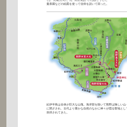
曼荼羅などの絵図を使って信仰を説いて回った。
紀伊半島は全体が巨大な山塊。海岸部を除いて熊野は険しい山
に閉ざされ、古代より豊かな自然のなかに神々が隠る聖地とし
崇拝されてきた。