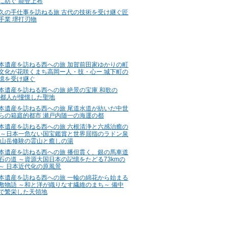
に紡ぐ 能登上布
久の手仕事を訪ねる旅 古代の技術を受け継ぐ匠
手業 堺打刃物
本遺産を訪ねる西への旅 加賀前田家ゆかりの町
文化が花咲くまち高岡ー人・技・心ー 城下町の
憶を受け継ぐ
本遺産を訪ねる西への旅 絶景の宝庫 和歌の
 都人が憧憬した聖地
本遺産を訪ねる西への旅 尾道水道が紡いだ中世
らの箱庭的都市 瀬戸内随一の海運の都
本遺産を訪ねる西への旅 六根清浄と六感治癒の
 ～日本一危ない国宝鑑賞と世界屈指のラドン泉
 山岳修験の霊山と癒しの湯
本遺産を訪ねる西への旅 播但貫く、銀の馬車道
石の道 ～資源大国日本の記憶をたどる73kmの
～ 日本近代化の原風景
本遺産を訪ねる西への旅 一輪の綿花から始まる
敷物語 ～和と洋が織りなす繊維のまち～ 備中
で繁栄した天領地