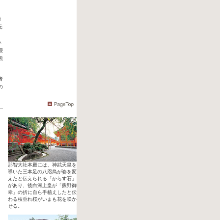
」
、
鎌
元
い
浸
熊
者
の
那智大社本殿には、神武天皇を
導いた三本足の八咫烏が姿を変
えたと伝えられる「からす石」
があり、後白河上皇が「熊野御
幸」の折に自ら手植えしたと伝
わる枝垂れ桜がいまも花を咲か
せる。