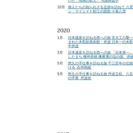
いた「情熱の歌人」 与謝野晶子
10月
偉人たちの知られざる足跡を訪ねて 八
ン・マインドと松江の面影 小泉八雲
1月
日本遺産を訪ねる西への旅 宮大工の鑿
まれた木彫刻美術館・井波 日本一の木
中井波
3月
日本遺産を訪ねる西への旅 「日本第一
したまち 播州赤穂 播磨灘の塩の国、赤
5月
悠久の手仕事を訪ねる旅 千三百年の伝
ける 石州和紙
9月
悠久の手仕事を訪ねる旅 丹波立杭、八
の手業 丹波焼