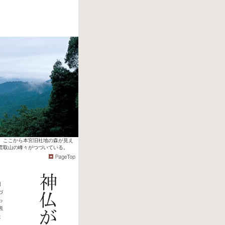
。ここから本宮旧社地の森が見え
雲取山の峰々がつづいている。
辺
づ
っ
熊
た