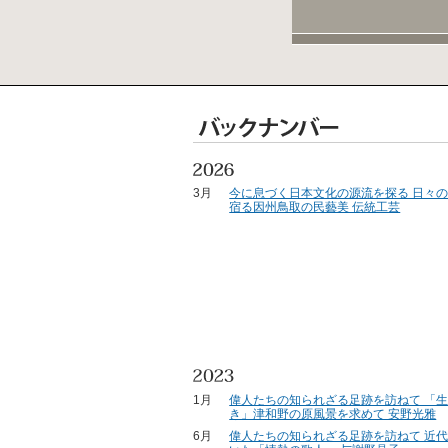
3月
今に息づく日本文化の源流を探る 日々
宿る因州鳥取の民藝美 伝統工芸
1月
偉人たちの知られざる足跡を訪ねて 「
き」津和野の原風景を求めて 安野光雅
6月
偉人たちの知られざる足跡を訪ねて 近