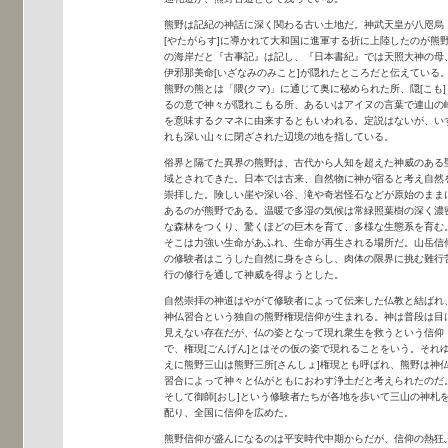
熊野は記紀の神話に深く関わる古い土地だ。神武天皇が八咫烏
[やたがらす]に導かれて大和国に進軍する折に上陸したのが熊
の海岸だと『古事記』は記し、『日本書紀』では天照大神の母
伊邪那美命[いざなみのみこと]が隠れたところだと伝えている
熊野の熊とは「隈(クマ)」に通じて奥に秘められた所、隠[こも]
るの意で神々が隠れこもる所、あるいはアイヌの言葉で連山の
を意味するクマネに由来するともいわれる。定説はないが、い
れも深い山々に閉ざされた辺境の地を指している。
俗界と隔てた異界の熊野は、古代から人知を超えた神威のある
域とされてきた。日本では古来、自然物に神が宿ると考え自然
崇拝した。険しい崖や深い谷、滝や奇岩怪石などが原始のまま
あるのが熊野である。温暖で多湿の気候は常緑照葉樹の深く濃
な森林をつくり、驚くほどの巨木を育て、多様な生態系を育む
そこは力強い生命があふれ、生命が再生される場所だ。山岳信
の修験者はこうした自然に身をさらし、肉体の限界に挑む難行
行の修行を通して神威を得ようとした。
自然崇拝の神道はやがて修験者によって伝来した仏教と結ばれ
神仏習合という独自の熊野権現信仰が生まれる。神は普段は目
見えない存在だが、仏の姿となって現れ衆生を救うという信仰
で、権現[ごんげん]とはその仮の姿で現れることをいう。それ
えに熊野三山は熊野三所[さんしょ]権現とも呼ばれ、熊野は神
習合によって神々と仏がともにおわす浄土だと考えられたのだ
そして御師[おし]という修験者たちが各地を歩いて三山の神札
配り、全国に信仰を広めた。
熊野信仰が盛んになるのは平安時代中期からだが、信仰の熱狂