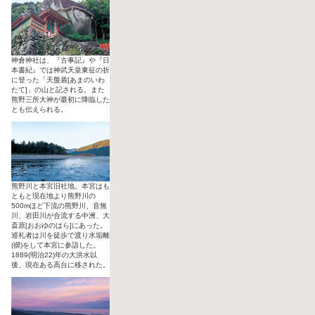
神倉神社は、『古事記』や『日
本書紀』では神武天皇東征の折
に登った「天盤盾[あまのいわ
たて]」の山と記される。また
熊野三所大神が最初に降臨した
とも伝えられる。
熊野川と本宮旧社地。本宮はも
ともと現在地より熊野川の
500mほど下流の熊野川、音無
川、岩田川が合流する中洲、大
斎原[おおゆのはら]にあった。
巡礼者は川を徒歩で渡り水垢離
(禊)をして本宮に参詣した。
1889(明治22)年の大洪水以
後、現在ある高台に移された。