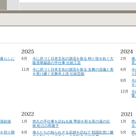
の暮らしに
6月
今に息づく日本文化の源流を探る 時と技を紡ぐ大
2月
偉
阪浪華錫器の手仕事 伝統工芸
育
11月
今に息づく日本文化の源流を探る 女舞の流儀と美
6月
今
を受け継ぐ京舞井上流 伝統芸能
り
8月
今
す
12月
今
繋
生涯絵描
1月
悠久の手仕事を訪ねる旅 季節を彩る茶の湯の伝
1月
悠
統 松江の和菓子
る
代を切り開
6月
偉人たちの知られざる足跡を訪ねて 戦国乱世に畿
5月
悠