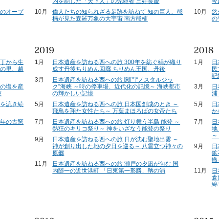
内を制した「天下人」の先駆者 三好長慶
今
雲のオープ
10月
偉人たちの知られざる足跡を訪ねて 知の巨人、熊
10月
悠
楠が見た森羅万象の大宇宙 南方熊楠
の
一丁から生
1月
日本遺産を訪ねる西への旅 300年を紡ぐ絹が織り
1月
日
彫の里、越
成す丹後ちりめん回廊 ちりめん王国、丹後
民
記
3月
日本遺産を訪ねる西への旅 関門“ノスタルジッ
」の塩を産
ク”海峡 ～時の停車場、近代化の記憶～ 海峡都市
3月
日
穂
の輝かしい記憶
浦
統を漉き続
5月
日本遺産を訪ねる西への旅 日本国創成のとき ～
5月
日
飛鳥を翔た女性たち～ 万葉まほろばの女帝たち
か
百年の古窯
7月
日本遺産を訪ねる西への旅 灯り舞う半島 能登 ～
7月
日
熱狂のキリコ祭り～ 神をいざなう能登の祭り
地
～
9月
日本遺産を訪ねる西への旅 日が沈む聖地出雲 ～
神が創り出した地の夕日を巡る～ 八雲立つ神々の
9月
日
原郷
鉱
轍
11月
日本遺産を訪ねる西への旅 瀬戸の夕凪が包む 国
内随一の近世港町 「日東第一形勝」鞆の浦
11月
日
倉
綿