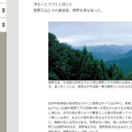
浄土へとつづくと信じた
熊野三山とその参詣道、熊野古道を辿った。
熊野古道・中辺路の伏拝王子から望む熊野三千六百峰の山並み
る。遠く向こうには、那智山や中辺路一番の難所といわれる大
紀伊半島南端の海岸部をのぞくと熊野はすべて山の中だ。果無
[はてなし]山脈や熊野三千六百峰の峰々が雲をからめて広大無
に連なる。古代の気が漂う山々の鬱蒼とした森の間を縫ってつ
く険しい山道を、あまたの巡礼者が息をはずませ汗を流して辿
た。難路の先には浄土がある。世塵を払い清め、救いを求めて
野三山(熊野本宮大社、熊野速玉大社、熊野那智大社)をめざし
巡礼道が、熊野古道として残っている。